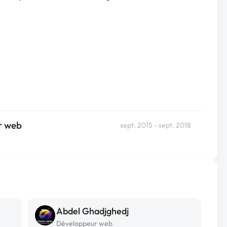
ur web
sept. 2015 - sept. 2018
Abdel Ghadjghedj
Développeur web