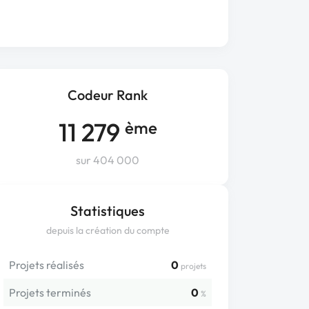
Codeur Rank
11 279
ème
sur 404 000
Statistiques
depuis la création du compte
Projets réalisés
0
projets
Projets terminés
0
%