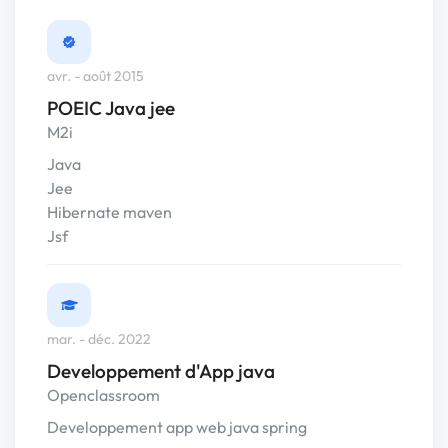
avr. - août 2015
POEIC Java jee
M2i
Java
Jee
Hibernate maven
Jsf
mar. - déc. 2022
Developpement d'App java
Openclassroom
Developpement app web java spring