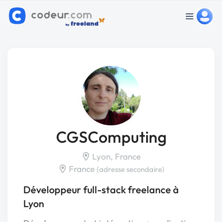
CGSComputing
Lyon, France
France
(adresse secondaire)
Développeur full-stack freelance à
Lyon