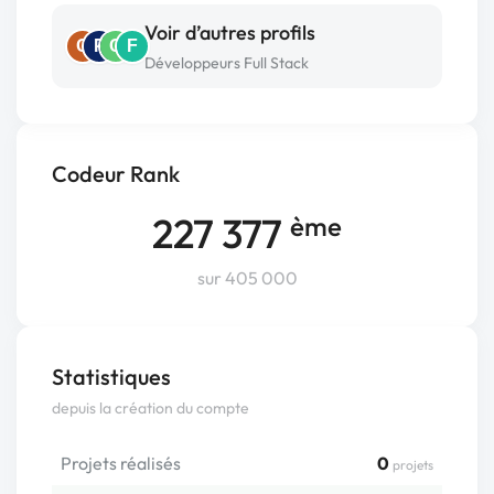
Voir d’autres profils
C
P
C
F
Développeurs Full Stack
Codeur Rank
227 377
ème
sur 405 000
Statistiques
depuis la création du compte
Projets réalisés
0
projets