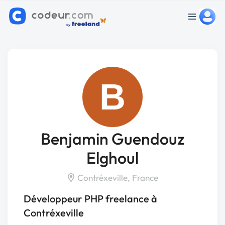
B
Benjamin Guendouz
Elghoul
Contréxeville, France
Développeur PHP freelance à
Contréxeville