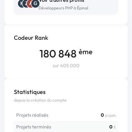
K
Z
A
G
Développeurs PHP à Épinal
Codeur Rank
180 848
ème
sur 405 000
Statistiques
depuis la création du compte
Projets réalisés
0
projets
Projets terminés
0
%