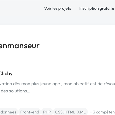
Voir les projets
Inscription gratuite
Benmanseur
Clichy
ovation dés mon plus jeune age , mon objectif est de réso
 des solutions…
 données
Front-end
PHP
CSS, HTML, XML
+ 3 compéten