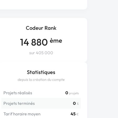
Codeur Rank
14 880
ème
sur 405 000
Statistiques
depuis la création du compte
Projets réalisés
0
projets
Projets terminés
0
%
Tarif horaire moyen
45
€