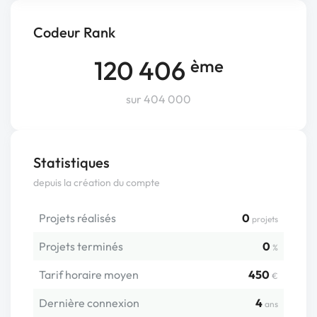
Codeur Rank
120 406
ème
sur 404 000
Statistiques
depuis la création du compte
Projets réalisés
0
projets
Projets terminés
0
%
Tarif horaire moyen
450
€
Dernière connexion
4
ans