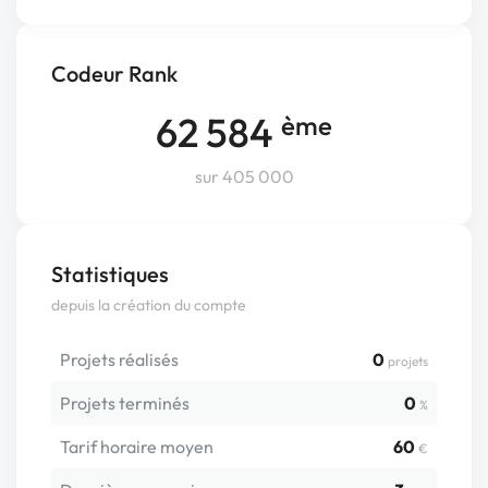
Codeur Rank
62 584
ème
sur 405 000
Statistiques
depuis la création du compte
Projets réalisés
0
projets
Projets terminés
0
%
Tarif horaire moyen
60
€