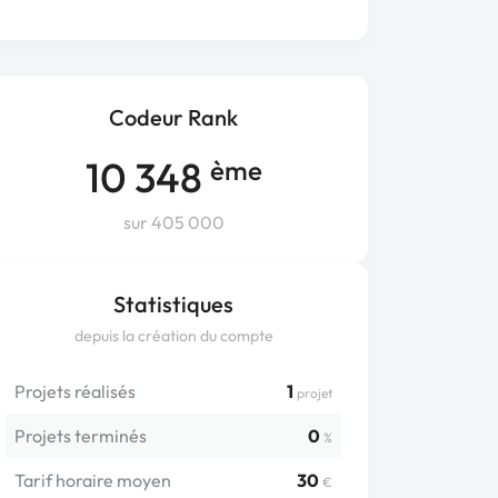
Codeur Rank
10 348
ème
sur 405 000
Statistiques
depuis la création du compte
Projets réalisés
1
projet
Projets terminés
0
%
Tarif horaire moyen
30
€