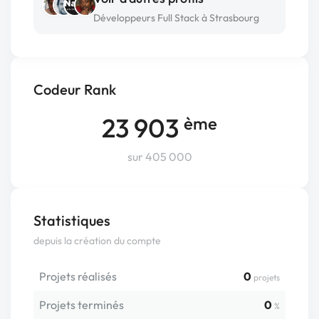
Développeurs Full Stack à Strasbourg
Codeur Rank
23 903
ème
sur 405 000
Statistiques
depuis la création du compte
Projets réalisés
0
projets
Projets terminés
0
%