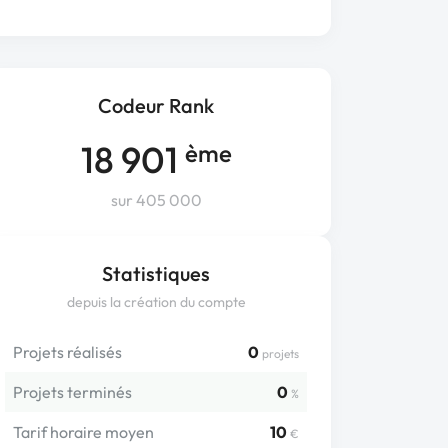
Codeur Rank
18 901
ème
sur 405 000
Statistiques
depuis la création du compte
Projets réalisés
0
projets
Projets terminés
0
%
Tarif horaire moyen
10
€