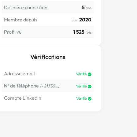
Dernière connexion
5
ans
Membre depuis
2020
Juin
Profil vu
1 525
fois
Vérifications
Adresse email
Vérifié
N° de téléphone
(+21355…)
Vérifié
Compte LinkedIn
Vérifié