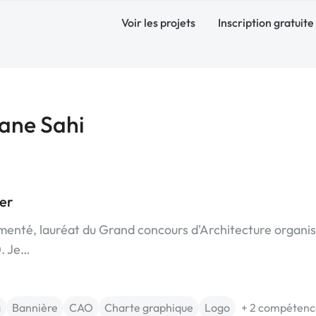
Voir les projets
Inscription gratuite
ne Sahi
er
imenté, lauréat du Grand concours d'Architecture organi
0. Je…
a
Bannière
CAO
Charte graphique
Logo
+ 2 compétenc