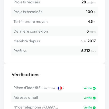
Projets réalisés
28
projets
Projets terminés
100
%
Tarif horaire moyen
45
€
Dernière connexion
3
mois
Membre depuis
2017
Août
Profil vu
6 212
fois
Vérifications
Pièce d’identité
(
)
Bertrand…
Vérifié
Adresse email
Vérifié
N° de téléphone
(+33667…)
Vérifié