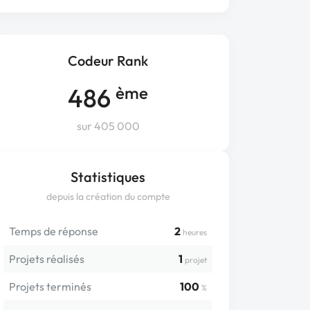
Codeur Rank
486
ème
sur 405 000
Statistiques
depuis la création du compte
Temps de réponse
2
heures
Projets réalisés
1
projet
Projets terminés
100
%