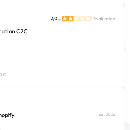
2,0
1 évaluation
/5
ration C2C
50 €
hopify
mar. 2026