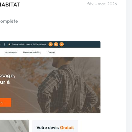
 HABITAT
fév. - mar. 2026
 complète