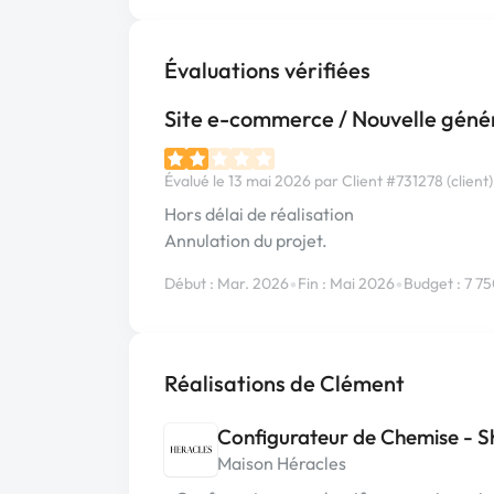
Évaluations vérifiées
Site e-commerce / Nouvelle géné
Évalué le 13 mai 2026 par Client #731278 (client)
Hors délai de réalisation
Annulation du projet.
•
•
Début : Mar. 2026
Fin : Mai 2026
Budget : 7 7
Réalisations de Clément
Configurateur de Chemise - S
Maison Héracles