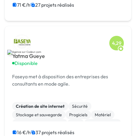
71 €/h
27 projets réalisés
4,29
Yatma Gueye
Disponible
Faseya met à disposition des entreprises des
consultants en mode agile.
Création de site internet
Sécurité
Stockage et sauvegarde
Progiciels
Matériel
Infrastructure et réseaux
CRM
Site clé en main
SaaS
CMS
16 €/h
37 projets réalisés