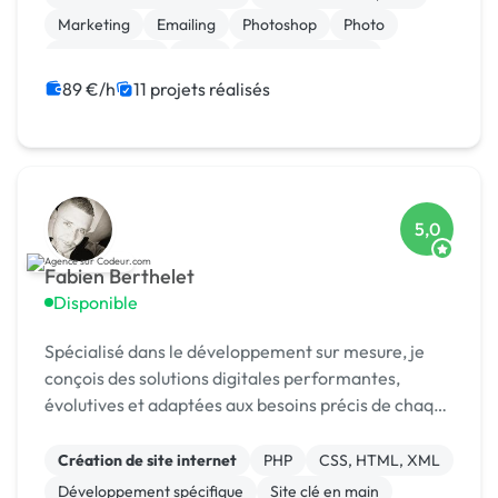
Marketing
Emailing
Photoshop
Photo
Motion design
Logo
Charte graphique
Boutons
89 €/h
11 projets réalisés
5,0
Fabien Berthelet
Disponible
Spécialisé dans le développement sur mesure, je
conçois des solutions digitales performantes,
évolutives et adaptées aux besoins précis de chaque
client.
Création de site internet
PHP
CSS, HTML, XML
Développement spécifique
Site clé en main