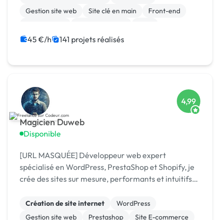
Gestion site web
Site clé en main
Front-end
Marketplace
WooCommerce
CMS
Landing page
Migration ou refonte de site
45 €/h
141 projets réalisés
4,99
Magicien Duweb
Disponible
[URL MASQUÉE] Développeur web expert
spécialisé en WordPress, PrestaShop et Shopify, je
crée des sites sur mesure, performants et intuitifs
pour maximiser votre présence en ligne.
Création de site internet
WordPress
Gestion site web
Prestashop
Site E-commerce