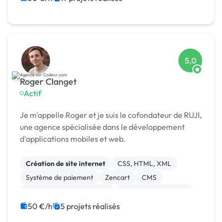
5,0
Roger Clanget
Actif
Je m'appelle Roger et je suis le cofondateur de RUJI,
une agence spécialisée dans le développement
d'applications mobiles et web.
Création de site internet
CSS, HTML, XML
Système de paiement
Zencart
CMS
Développement spécifique
Experience utilisateur
Gestion site web
Landing page
50 €/h
5 projets réalisés
Migration ou refonte de site