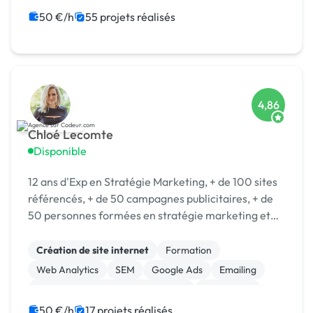
Community management
Formation
50 €/h
55 projets réalisés
Audio, Video, Multimedia
4,86
Chloé Lecomte
Disponible
12 ans d'Exp en Stratégie Marketing, + de 100 sites
référencés, + de 50 campagnes publicitaires, + de
50 personnes formées en stratégie marketing et
opérationnel.
Création de site internet
Formation
Web Analytics
SEM
Google Ads
Emailing
Campagne display avec bannières
Midjourney
Machine Learning
Web design
50 €/h
17 projets réalisés