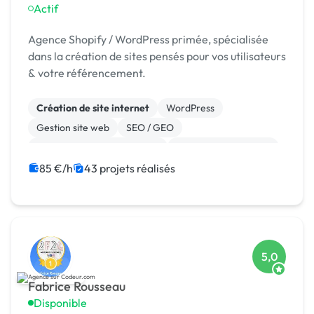
Actif
Agence Shopify / WordPress primée, spécialisée
dans la création de sites pensés pour vos utilisateurs
& votre référencement.
Création de site internet
WordPress
Gestion site web
SEO / GEO
Migration ou refonte de site
Experience utilisateur
Référencement, liens
Site E-commerce
85 €/h
43 projets réalisés
Landing page
Stripe
5,0
Fabrice Rousseau
Disponible