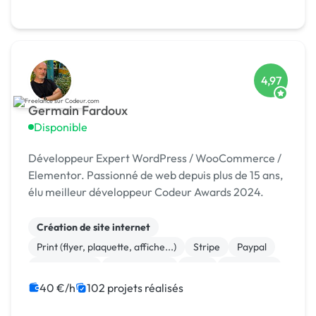
4,97
Germain Fardoux
Disponible
Développeur Expert WordPress / WooCommerce /
Elementor. Passionné de web depuis plus de 15 ans,
élu meilleur développeur Codeur Awards 2024.
Création de site internet
Print (flyer, plaquette, affiche...)
Stripe
Paypal
Marketplace
Dropshipping
Logo
Photoshop
Site clé en main
Système de paiement
40 €/h
102 projets réalisés