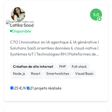
5,0
Latika Sood
Disponible
CTO | Innovateur en IA agentique & IA générative |
Solutions SaaS orientées données & cloud-native |
Systèmes IoT | Technologies RH | Plateformes de
reporting ESG | +12 ans d’expérience en leadership
Création de site internet
PHP
Full-stack
Node.js
React
Smartwatches
Visual Basic
Vue.JS
Drupal Commerce
Magento
25 €/h
21 projets réalisés