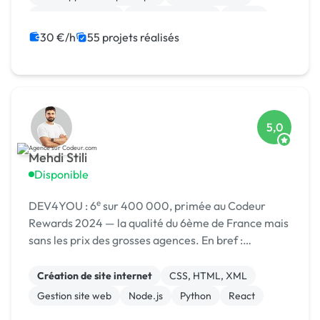
Site E-commerce
Charte graphique
Paypal
Gestion site web
JavaScript
30 €/h
55 projets réalisés
5,0
Mehdi Stili
Disponible
DEV4YOU : 6ᵉ sur 400 000, primée au Codeur
Rewards 2024 — la qualité du 6ème de France mais
sans les prix des grosses agences. En bref :
Probablement le meilleur rapport qualité/prix de la
plateforme.
Création de site internet
CSS, HTML, XML
Gestion site web
Node.js
Python
React