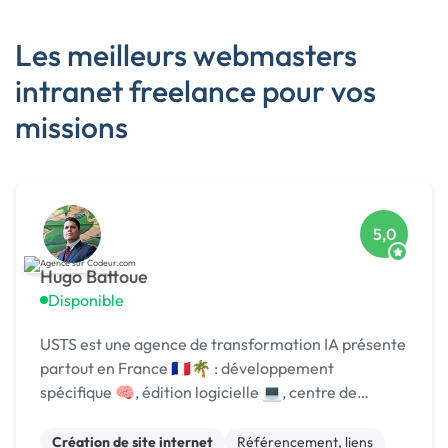
Les meilleurs webmasters
intranet freelance pour vos
missions
5,0
Hugo Battoue
Disponible
USTS est une agence de transformation IA présente
partout en France 🇫🇷🌴 : développement
spécifique 🧠, édition logicielle 💻, centre de
formation 🎓. Agréée CII, CIR, Qualiopi, 1er [URL
MASQUÉE] 🏆 !
Création de site internet
Référencement, liens