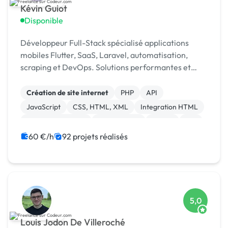
Kévin Guiot
Disponible
Développeur Full-Stack spécialisé applications
mobiles Flutter, SaaS, Laravel, automatisation,
scraping et DevOps. Solutions performantes et
scalables 🚀 Top 5 Codeur Awards 2024
Création de site internet
PHP
API
JavaScript
CSS, HTML, XML
Integration HTML
Application mobile
Ruby on Rails
Paypal
iOS
60 €/h
92 projets réalisés
5,0
Louis Jodon De Villeroché