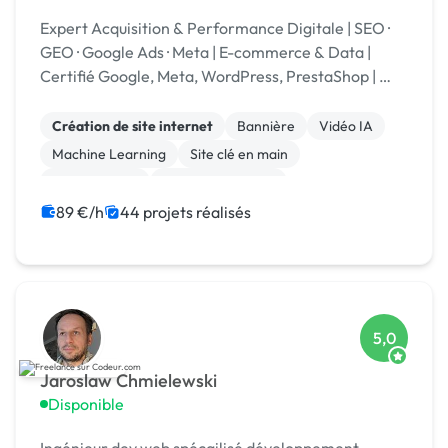
Expert Acquisition & Performance Digitale | SEO ·
GEO · Google Ads · Meta | E-commerce & Data |
Certifié Google, Meta, WordPress, PrestaShop | 🏆
Codeur Awards 2025
Création de site internet
Bannière
Vidéo IA
Machine Learning
Site clé en main
Landing page
Integration HTML
Experience utilisateur
CSS, HTML, XML
Stripe
89 €/h
44 projets réalisés
5,0
Jaroslaw Chmielewski
Disponible