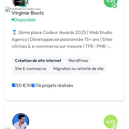
4,86
Virginie Bootz
Disponible
🥈 2ème place Codeur Awards 2025 | Web Studio
Agency | Développeuse passionnée 15+ ans | Sites
vitrines & e-commerce sur mesure | TPE • PME •
Grands comptes | Votre projet | Spécialisé IA
Création de site internet
WordPress
Site E-commerce
Migration ou refonte de site
Prestashop
Site clé en main
Web design
WooCommerce
Développement spécifique
50 €/h
116 projets réalisés
Integration HTML
4,80