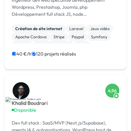
Ingénieur dev web spécailisé développement
Wordpress, Prestashop, Joomla, php
Développement full stack JS, node
Scrapping/extraction données web Développement
chat temp réel : [URL MASQUÉE], webrtc
Création de site internet
Laravel
Jeux vidéo
Apache Cordova
Stripe
Paypal
Symfony
Node.js
Application mobile
Linux
40 €/h
120 projets réalisés
4,96
Khalid Boudrari
Disponible
Dev full stack : SaaS/MVP (Next.js/Supabase),
agents IA & automatisations, WordPress haut de