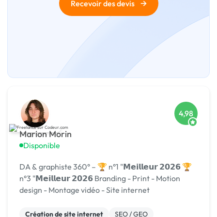
→
Recevoir des devis
4,98
Marion Morin
Disponible
DA & graphiste 360° – 🏆 n°1 "𝗠𝗲𝗶𝗹𝗹𝗲𝘂𝗿 𝟮𝟬𝟮𝟲 🏆
n°3 "𝗠𝗲𝗶𝗹𝗹𝗲𝘂𝗿 𝟮𝟬𝟮𝟲 Branding - Print - Motion
design - Montage vidéo - Site internet
Création de site internet
SEO / GEO