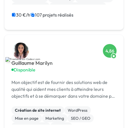
CSS, HTML, XML
Migration ou refonte de site
WooCommerce
Shopify
PHP
30 €/h
107 projets réalisés
4,86
Guillaume Marilyn
Disponible
Mon objectif est de fournir des solutions web de
qualité qui aident mes clients à atteindre leurs
objectifs et à se démarquer dans votre domaine par
la création des interfaces attrayantes et
fonctionnelles qui captivent les utilisateurs. Je
Création de site internet
WordPress
vou...
Mise en page
Marketing
SEO / GEO
Charte graphique
Emailing