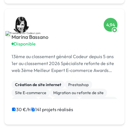
4,94
Marina Bassano
Disponible
13ème au classement général Codeur depuis 5 ans
1er au classement 2026 Spécialiste refonte de site
web 3ème Meilleur Expert E-commerce Awards
2024 Dans le Top 10 du Meilleur Prestataire Awards
2024
Création de site internet
Prestashop
Site E-commerce
Migration ou refonte de site
WordPress
PHP
SEO / GEO
CSS, HTML, XML
Rédaction
Charte graphique
30 €/h
141 projets réalisés