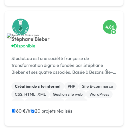
4,86
Stéphane Bieber
Disponible
StudioLab est une société française de
transformation digitale fondée par Stéphane
Bieber et ses quatre associés. Basée à Bezons (Île-
de-France), l’agence accompagne depuis plus de 20
ans les entrepr
Création de site internet
PHP
Site E-commerce
CSS, HTML, XML
Gestion site web
WordPress
API
Application mobile
Magento
WooCommerce
60 €/h
20 projets réalisés