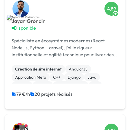
4,89
Jayan Grondin
Disponible
Spécialiste en écosystèmes modernes (React,
Node.js, Python, Laravel), j'allie rigueur
institutionnelle et agilité technique pour livrer des
produits digitaux sécurisés et innovants.
Création de site internet
AngularJS
Application Meta
C++
Django
Java
Laravel
MySQL
XR, VR, AR, MR
iOS
79 €/h
20 projets réalisés