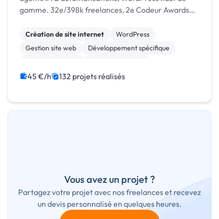
gamme. 32e/398k freelances, 2e Codeur Awards
2024, 4,96/5 sur 125 avis.
Création de site internet
WordPress
Gestion site web
Développement spécifique
CSS, HTML, XML
Site E-commerce
Admin système, sécurité
JavaScript
SaaS
45 €/h
132 projets réalisés
API
Vous avez un projet ?
Partagez votre projet avec nos freelances et recevez
un devis personnalisé en quelques heures.