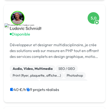
5,0
Ludovic Schmidt
Disponible
Développeur et designer multidisciplinaire, je crée
des solutions web sur mesure en PHP tout en offrant
des services complets en design graphique, motion
design, audio et production audiovisuelle.
Audio, Video, Multimedia
SEO / GEO
Print (flyer, plaquette, affiche...)
Photoshop
Site clé en main
Migration ou refonte de site
Integration HTML
Gestion site web
40 €/h
9 projets réalisés
Système de paiement
Site E-commerce