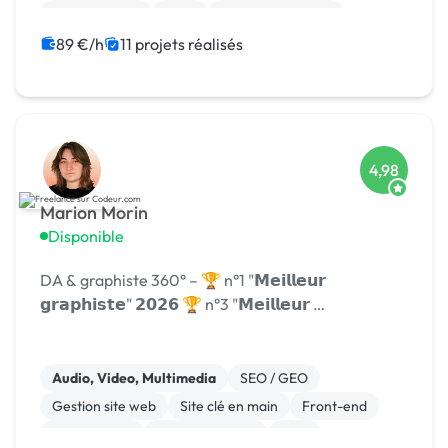
Motion design
Logo
Charte graphique
Boutons
89 €/h
11 projets réalisés
4,98
Marion Morin
Disponible
DA & graphiste 360° – 🏆 n°1 "𝗠𝗲𝗶𝗹𝗹𝗲𝘂𝗿
𝗴𝗿𝗮𝗽𝗵𝗶𝘀𝘁𝗲" 𝟮𝟬𝟮𝟲 🏆 n°3 "𝗠𝗲𝗶𝗹𝗹𝗲𝘂𝗿 …
Audio, Video, Multimedia
SEO / GEO
Gestion site web
Site clé en main
Front-end
Marketplace
WooCommerce
CMS