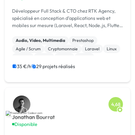
Développeur Full Stack & CTO chez RTK Agency,
spécialisé en conception d’applications web et
mobiles sur mesure (Laravel, React, Node.js, Flutter)
et en intégration d’IA pour automatiser les
processus
Audio, Video, Multimedia
Prestashop
Agile / Scrum
Cryptomonnaie
Laravel
Linux
Node.js
Python
Vue.JS
jQuery
35 €/h
29 projets réalisés
4,68
Jonathan Bourrat
Disponible