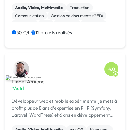
Symfony 2 à 5, Javascript/JQuery/Ajax, Bootstrap,
API Rest, ➔Expert VBA Excel ➔Autres compétences
Audio, Video, Multimedia
Traduction
: Ingénierie m...
Communication
Gestion de documents (GED)
Photoshop
CAO
WordPress
Rédaction
Relecture, correction
Création de site internet
50 €/h
12 projets réalisés
4,0
Lionel Amiens
Actif
Développeur web et mobile expérimenté, je mets à
profit plus de 8 ans d’expertise en PHP (Symfony,
Laravel, WordPress) et 6 ans en développement
mobile (Android & iOS). Mon savoir-faire couvre
aussi bien la conception d’architectures robustes
Audio, Video, Multimedia
macOS
Mangopay