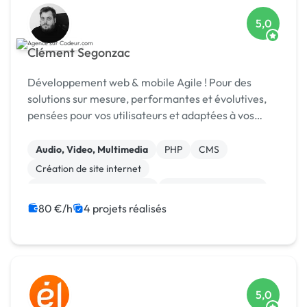
5,0
Clément Segonzac
Développement web & mobile Agile ! Pour des
solutions sur mesure, performantes et évolutives,
pensées pour vos utilisateurs et adaptées à vos
enjeux métier.
Audio, Video, Multimedia
PHP
CMS
Création de site internet
Développement spécifique
Experience utilisateur
Gestion site web
Installation de Script
80 €/h
4 projets réalisés
Migration ou refonte de site
Modules et composants
5,0