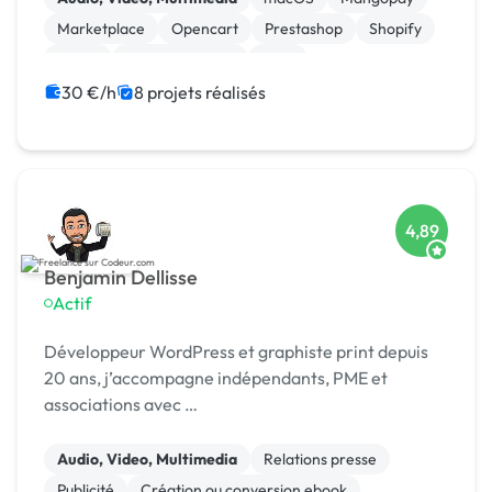
q...
Marketplace
Opencart
Prestashop
Shopify
Stripe
WooCommerce
CMS
30 €/h
8 projets réalisés
4,89
Benjamin Dellisse
Actif
Développeur WordPress et graphiste print depuis
20 ans, j’accompagne indépendants, PME et
associations avec …
Audio, Video, Multimedia
Relations presse
Publicité
Création ou conversion ebook