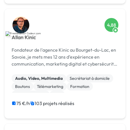
4,88
Allan Kinic
Fondateur de l'agence Kinic au Bourget-du-Lac, en
Savoie, je mets mes 12 ans d’expérience en
communication, marketing digital et cybersécurité
au service des entreprises. Investi également dans
le secteur du sport, je conçois des stratégies de
Audio, Video, Multimedia
Secrétariat à domicile
mar...
Boutons
Télémarketing
Formation
Etude de marché
SEM
Campagne display avec bannières
Animation 3D
75 €/h
103 projets réalisés
Création ou conversion ebook