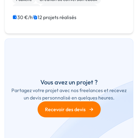
SEO / GEO
Community management
Campagne display avec bannières
30 €/h
12 projets réalisés
Print (flyer, plaquette, affiche...)
Photo
Motion design
Vous avez un projet ?
Partagez votre projet avec nos freelances et recevez
un devis personnalisé en quelques heures.
→
Recevoir des devis