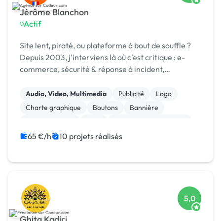
Jérôme Blanchon
Actif
Site lent, piraté, ou plateforme à bout de souffle ?
Depuis 2003, j'interviens là où c'est critique : e-
commerce, sécurité & réponse à incident,
infogérance, développement sur mesure.
Audio, Video, Multimedia
Publicité
Logo
Charte graphique
Boutons
Bannière
Site clé en main
SaaS
Modules et composants
Landing page
65 €/h
10 projets réalisés
5,0
Ghita Kadiri