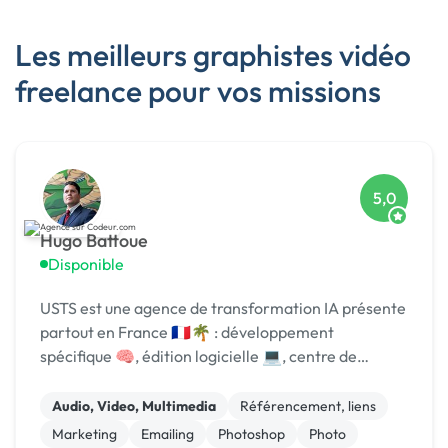
Les meilleurs graphistes vidéo
freelance pour vos missions
5,0
Hugo Battoue
Disponible
USTS est une agence de transformation IA présente
partout en France 🇫🇷🌴 : développement
spécifique 🧠, édition logicielle 💻, centre de
formation 🎓. Agréée CII, CIR, Qualiopi, 1er [URL
MASQUÉE] 🏆 !
Audio, Video, Multimedia
Référencement, liens
Marketing
Emailing
Photoshop
Photo