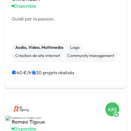
Disponible
Guidé par la passion.
Audio, Video, Multimedia
Logo
Création de site internet
Community management
Site E-commerce
Charte graphique
Rédaction
WordPress
Print (flyer, plaquette, affiche...)
40 €/h
30 projets réalisés
Marketing
4,92
Romeo Tigoue
Disponible