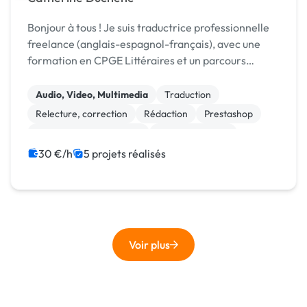
Bonjour à tous ! Je suis traductrice professionnelle
freelance (anglais-espagnol-français), avec une
formation en CPGE Littéraires et un parcours
universitaire en Lettres et Sciences Humaines.
Passionnée par l’apprentissage et la création, j’ai...
Audio, Video, Multimedia
Traduction
Relecture, correction
Rédaction
Prestashop
Création de site internet
Gestion site web
Migration ou refonte de site
WordPress
30 €/h
5 projets réalisés
Community management
Voir plus