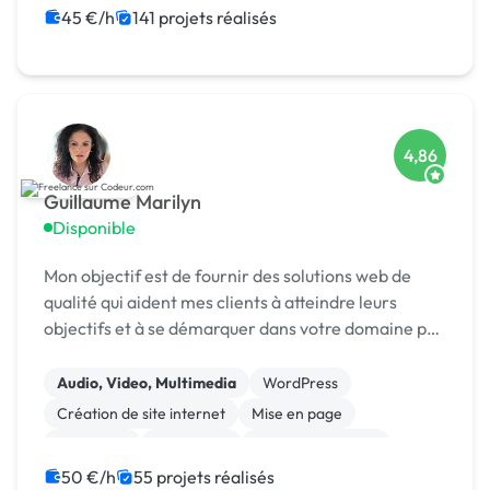
Landing page
Migration ou refonte de site
45 €/h
141 projets réalisés
4,86
Guillaume Marilyn
Disponible
Mon objectif est de fournir des solutions web de
qualité qui aident mes clients à atteindre leurs
objectifs et à se démarquer dans votre domaine par
la création des interfaces attrayantes et
fonctionnelles qui captivent les utilisateurs. Je
Audio, Video, Multimedia
WordPress
vou...
Création de site internet
Mise en page
Marketing
SEO / GEO
Charte graphique
Emailing
Community management
Formation
50 €/h
55 projets réalisés