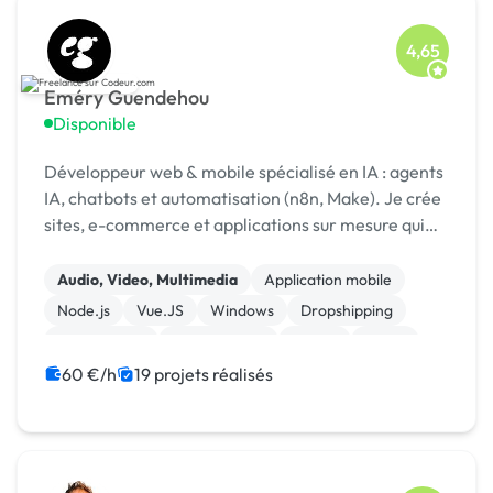
4,65
Eméry Guendehou
Disponible
Développeur web & mobile spécialisé en IA : agents
IA, chatbots et automatisation (n8n, Make). Je crée
sites, e-commerce et applications sur mesure qui
vous font gagner du temps et des clients.
Audio, Video, Multimedia
Application mobile
Node.js
Vue.JS
Windows
Dropshipping
Marketplace
Oscommerce
Paypal
Stripe
60 €/h
19 projets réalisés