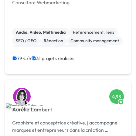
Consultant Webmarketing
Audio, Video, Multimedia
Référencement, liens
SEO / GEO
Rédaction
Community management
Site E-commerce
Marketing
WordPress
Photo
Relations presse
79 €/h
31 projets réalisés
4,93
Aurélie Lambert
Graphiste et conceptrice créative, j’accompagne
marques et entrepreneurs dans la création …