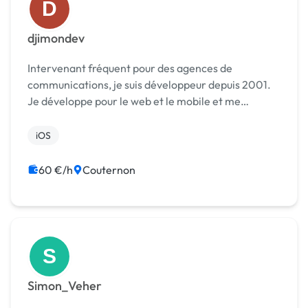
D
djimondev
Intervenant fréquent pour des agences de
communications, je suis développeur depuis 2001.
Je développe pour le web et le mobile et me
concentre aujourd'hui sur les développements web,
Php, Js et IOS. - 4 ans d'expérience en agence Web
iOS
& mobil...
60 €/h
Couternon
S
Simon_Veher