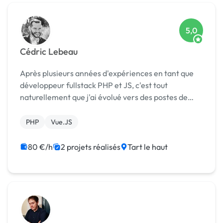
5,0
Cédric Lebeau
Après plusieurs années d'expériences en tant que
développeur fullstack PHP et JS, c'est tout
naturellement que j'ai évolué vers des postes de
Lead Dev, Architecte et enfin CTO. Pragmatique et
passionné, j'aime partager ma vision et mon
PHP
Vue.JS
expertis...
80 €/h
2 projets réalisés
Tart le haut