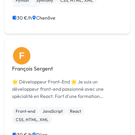
Python
Symfony
CSS, HTML, XML
Formation
30 €/h
Chenôve
F
François Sergent
🌟 Développeur Front-End 🌟 Je suis un
développeur front-end passionné avec une
spécialité en React. Fort d'une formation
diplômante chez Openclassrooms en
développement front-end, je mets à votre service
Front-end
JavaScript
React
mes compétences pour créer des interfac...
CSS, HTML, XML
30 €/h
Dijon