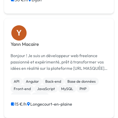
Y
Yann Macaire
Bonjour ! Je suis un développeur web freelance
passionné et expérimenté, prêt à transformer vos
idées en réalité sur la plateforme [URL MASQUÉE].
Avec des compétences solides en HTML, CSS, PHP,
Ajax, Symfony, SQL et JavaScript, je suis capable de
API
Angular
Back-end
Base de données
...
Front-end
JavaScript
MySQL
PHP
Symfony
jQuery
15 €/h
Longecourt-en-plaine