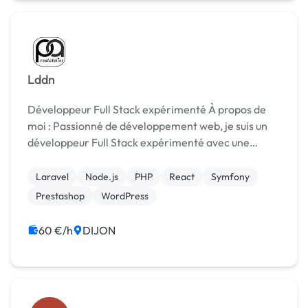
Lddn
Développeur Full Stack expérimenté À propos de
moi : Passionné de développement web, je suis un
développeur Full Stack expérimenté avec une
expertise approfondie dans diverses technologies.
Ma mission est de créer des solutions robustes et
Laravel
Node.js
PHP
React
Symfony
inn...
Prestashop
WordPress
60 €/h
DIJON