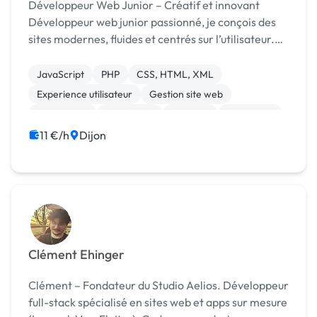
Développeur Web Junior – Créatif et innovant
Développeur web junior passionné, je conçois des
sites modernes, fluides et centrés sur l’utilisateur.
Curieux et autonome, je m’adapte vite aux projets
et aime relever de nouveaux défis. Ce qui m...
JavaScript
PHP
CSS, HTML, XML
Experience utilisateur
Gestion site web
Web design
WordPress
Vidéo IA
Photoshop
11 €/h
Dijon
Clément Ehinger
Clément – Fondateur du Studio Aelios. Développeur
full-stack spécialisé en sites web et apps sur mesure