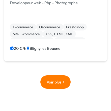
Développeur web - Php - Photographe
E-commerce
Oscommerce
Prestashop
Site E-commerce
CSS, HTML, XML
Création de site internet
Gestion site web
Installation de Script
Site clé en main
Web
20 €/h
Bligny les Beaune
Voir plus