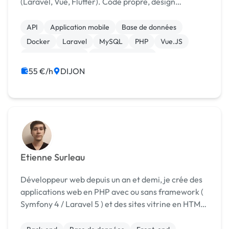
(Laravel, Vue, Flutter). Code propre, design
moderne, UX fluide et solutions performantes.
API
Application mobile
Base de données
Docker
Laravel
MySQL
PHP
Vue.JS
Site E-commerce
CSS, HTML, XML
55 €/h
DIJON
Etienne Surleau
Développeur web depuis un an et demi, je crée des
applications web en PHP avec ou sans framework (
Symfony 4 / Laravel 5 ) et des sites vitrine en HTML
/ CSS.