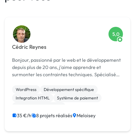
5,0
Cédric Reynes
Bonjour, passionné par le web et le développement
depuis plus de 20 ans, j'aime apprendre et
surmonter les contraintes techniques. Spécialisé
dans la création ainsi que dans tout type
d'intégration, je ne suis pas contre de nouveaux
WordPress
Développement spécifique
projets. Je...
Integration HTML
Système de paiement
Admin système, sécurité
Migration ou refonte de site
Angular
35 €/h
8 projets réalisés
Meloisey
Application mobile
Back-end
Front-end