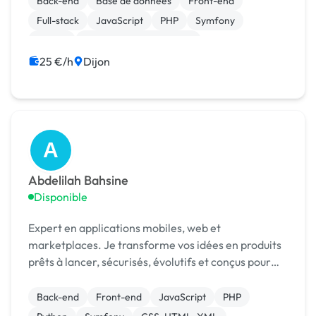
Back-end
Base de données
Front-end
Full-stack
JavaScript
PHP
Symfony
Vue.JS
Création de site internet
Développement spécifique
25 €/h
Dijon
A
Abdelilah Bahsine
Disponible
Expert en applications mobiles, web et
marketplaces. Je transforme vos idées en produits
prêts à lancer, sécurisés, évolutifs et conçus pour
générer des revenus.
Back-end
Front-end
JavaScript
PHP