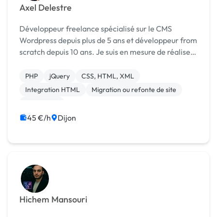
Axel Delestre
Développeur freelance spécialisé sur le CMS
Wordpress depuis plus de 5 ans et développeur from
scratch depuis 10 ans. Je suis en mesure de réaliser
votre site sur mesure, du thème jusqu'aux plugins,
qu'il soit e-commerce ou vitrine. Les langa...
PHP
jQuery
CSS, HTML, XML
Integration HTML
Migration ou refonte de site
WordPress
45 €/h
Dijon
Hichem Mansouri