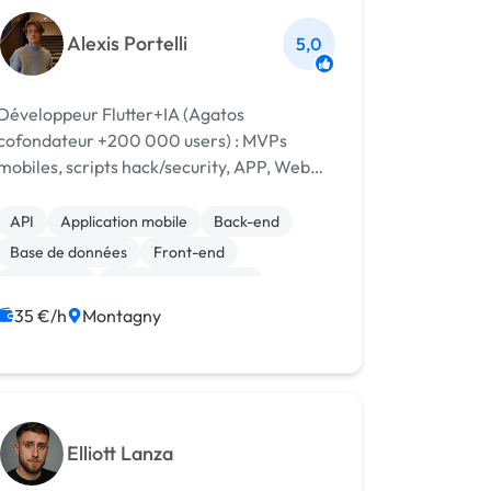
Alexis Portelli
5,0
Développeur Flutter+IA (Agatos
cofondateur +200 000 users) : MVPs
mobiles, scripts hack/security, APP, Web
APP
API
Application mobile
Back-end
Base de données
Front-end
Flutterflow
Installation de Script
Migration ou refonte de site
Webflow
35 €/h
Montagny
Big Data
Elliott Lanza