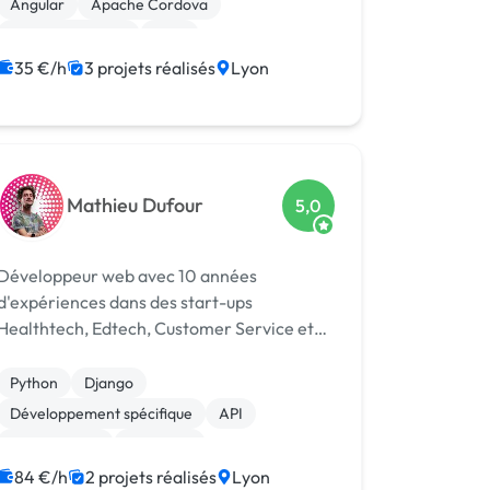
Angular
Apache Cordova
Base de données
Ionic
Audio, Video, Multimedia
35 €/h
3 projets réalisés
Lyon
Mathieu Dufour
5,0
Développeur web avec 10 années
d'expériences dans des start-ups
Healthtech, Edtech, Customer Service et
Big DATA/IA. Je suis disponible pour tout
type de projets sur ces différentes
Python
Django
technologies : - Python / Django / Flask -
Développement spécifique
API
PHP / Laravel / Sym...
Agile / Scrum
Back-end
Base de données
Blockchain
84 €/h
2 projets réalisés
Lyon