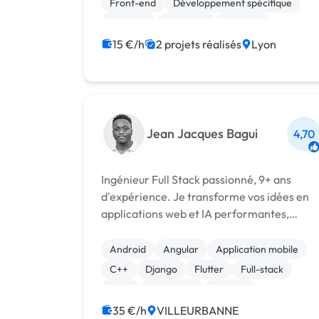
Front-end
Développement spécifique
Big Data
ChatGPT
Chatbot
15 €/h
2 projets réalisés
Lyon
Jean Jacques Bagui
4,70
Ingénieur Full Stack passionné, 9+ ans
d'expérience. Je transforme vos idées en
applications web et IA performantes,
évolutives et prêtes pour la production. De
l'architecture au déploiement.
Android
Angular
Application mobile
C++
Django
Flutter
Full-stack
Java
JavaScript
Node.js
35 €/h
VILLEURBANNE