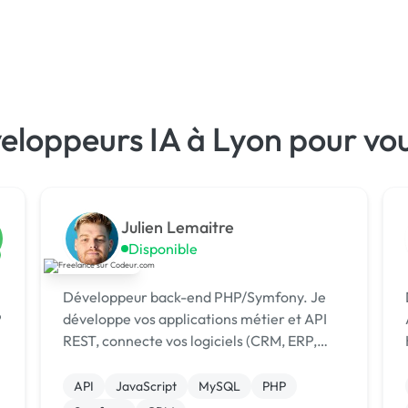
eloppeurs IA à Lyon pour vo
Julien Lemaitre
Disponible
Développeur back-end PHP/Symfony. Je
P
développe vos applications métier et API
Alp
REST, connecte vos logiciels (CRM, ERP,
H
SaaS) et automatise vos process avec n8n
et l'IA.
API
JavaScript
MySQL
PHP