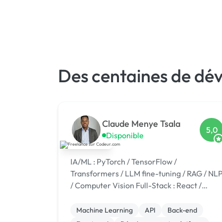
Des centaines de dév
Claude Menye Tsala
5,0
Disponible
IA/ML : PyTorch / TensorFlow /
Transformers / LLM fine-tuning / RAG / NL
/ Computer Vision Full-Stack : React /
React Native + Django / Flask + API REST
Data : Power BI, Streamlit, MLOps
Machine Learning
API
Back-end