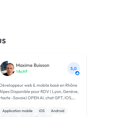
us
Maxime Buisson
5,0
Actif
Développeur web & mobile basé en Rhône
es Disponible pour RDV ( Lyon, Genève,
aute -Savoie) OPEN AI, chat GPT, IOS,
ANDROID
Application mobile
iOS
Android