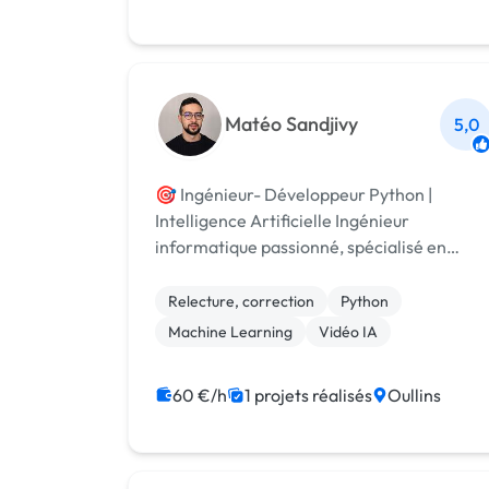
Matéo Sandjivy
5,0
🎯 Ingénieur- Développeur Python |
Intelligence Artificielle Ingénieur
informatique passionné, spécialisé en
développement Python et intelligence
artificielle, je vous accompagne dans vos
Relecture, correction
Python
projets data, machine learning et
Machine Learning
Vidéo IA
automatisation sur mesu...
60 €/h
1 projets réalisés
Oullins