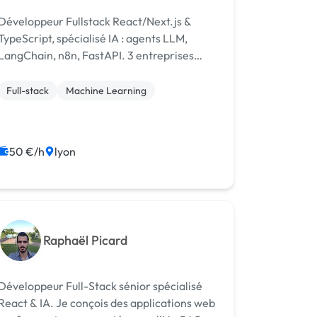
Développeur Fullstack React/Next.js &
TypeScript, spécialisé IA : agents LLM,
LangChain, n8n, FastAPI. 3 entreprises
cofondées, 19 agents IA déployés. Remote
OK.
Full-stack
Machine Learning
50 €/h
lyon
Raphaël Picard
Développeur Full-Stack sénior spécialisé
React & IA. Je conçois des applications web