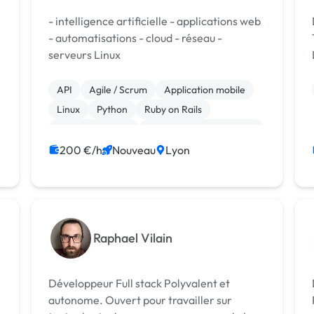
- intelligence artificielle - applications web
- automatisations - cloud - réseau -
serveurs Linux
API
Agile / Scrum
Application mobile
Linux
Python
Ruby on Rails
Windev, Webdev
Admin système, sécurité
Création de site internet
200 €/h
Nouveau
Lyon
Développement spécifique
Raphael Vilain
Développeur Full stack Polyvalent et
autonome. Ouvert pour travailler sur