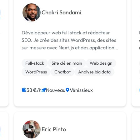
Chokri Sandami
Développeur web full stack et rédacteur
SEO. Je crée des sites WordPress, des sites
sur mesure avec Next.js et des applications
web. Expert en IA. Nouveau sur Codeur :
tarif de lancement.
Full-stack
Site clé en main
Web design
WordPress
Chatbot
Analyse big data
38 €/h
Nouveau
Vénissieux
Eric Pinto