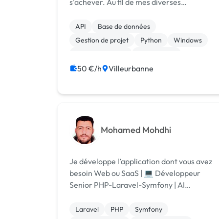
s'achever. Au fil de mes diverses
expériences, j'ai appris à utiliser au mieux
mes connaissances et mon expérience
API
Base de données
pour aider mes clients à atteindre leurs
Gestion de projet
Python
Windows
obj...
Analyse big data
Data mining
50 €/h
Villeurbanne
Mohamed Mohdhi
Je développe l’application dont vous avez
besoin Web ou SaaS | 💻 Développeur
Senior PHP-Laravel-Symfony | AI
Générative & LLM
Laravel
PHP
Symfony