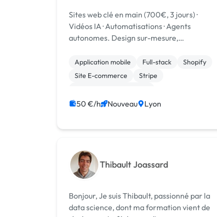
Sites web clé en main (700€, 3 jours) ·
Vidéos IA · Automatisations · Agents
autonomes. Design sur-mesure,
responsive, SEO local, hébergement offert.
TPE, artisans, BTP. Lyon & Jura.
Application mobile
Full-stack
Shopify
Site E-commerce
Stripe
Admin système, sécurité
Création de site internet
Gestion site web
50 €/h
Nouveau
Lyon
Landing page
Migration ou refonte de site
Thibault Joassard
Bonjour, Je suis Thibault, passionné par la
data science, dont ma formation vient de