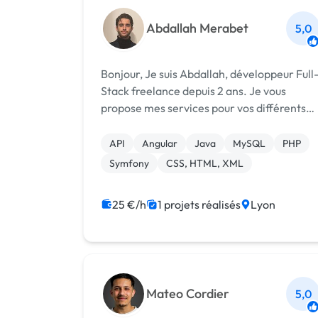
Abdallah Merabet
5,0
Bonjour, Je suis Abdallah, développeur Full-
Stack freelance depuis 2 ans. Je vous
propose mes services pour vos différents
projets digitaux frontend et backend : 🌐
Site et application web : site vitrine, e-
API
Angular
Java
MySQL
PHP
commerce, blog 📱 Application mobile/...
Symfony
CSS, HTML, XML
25 €/h
1 projets réalisés
Lyon
Mateo Cordier
5,0