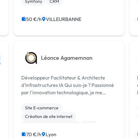
Symfony
CRM
50 €/h
VILLEURBANNE
Léonce Agamemnon
Développeur Facilitateur & Architecte
d'Infrastructures IA Qui suis-je ? Passionné
par l'innovation technologique, je me
définis comme un développeur facilitateur
spécialisé dans la création d'infrastructures
Site E-commerce
intelligentes propulsées par l'IA. M...
Création de site internet
Développement spécifique
SaaS
Chatbot
SEO / GEO
Maintenance
70 €/h
Lyon