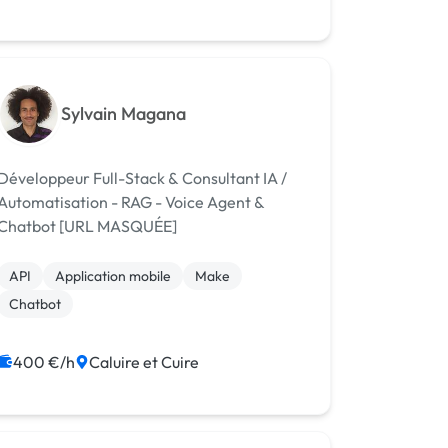
Front-end
Full-stack
Sylvain Magana
Développeur Full-Stack & Consultant IA /
Automatisation - RAG - Voice Agent &
Chatbot [URL MASQUÉE]
API
Application mobile
Make
Chatbot
400 €/h
Caluire et Cuire