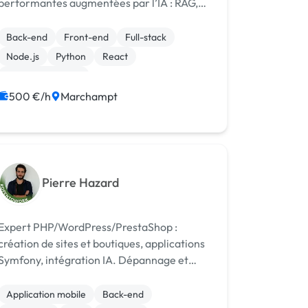
performantes augmentées par l’IA : RAG,
agents autonomes, automatisation, clean
architecture. Disponible en freelance ou
Back-end
Front-end
Full-stack
CDI. Vous avez une idée ambitieuse, u...
Node.js
Python
React
Site E-commerce
Migration ou refonte de site
500 €/h
Marchampt
Site clé en main
Pierre Hazard
Expert PHP/WordPress/PrestaShop :
création de sites et boutiques, applications
Symfony, intégration IA. Dépannage et
correction de bugs — intervention rapide.
Application mobile
Back-end