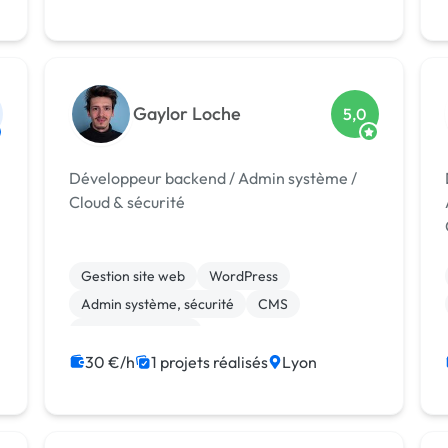
Gaylor Loche
5,0
Développeur backend / Admin système /
Cloud & sécurité
Gestion site web
WordPress
Admin système, sécurité
CMS
CSS, HTML, XML
Création de site internet
30 €/h
1 projets réalisés
Lyon
Integration HTML
Wix