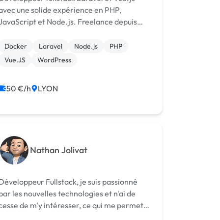
avec une solide expérience en PHP,
JavaScript et Node.js. Freelance depuis
2019, je collabore avec diverses entreprises
sur des projets web variés et offre des
Docker
Laravel
Node.js
PHP
services de conseil IT. Maîtrisant à la fois
Vue.JS
WordPress
l...
50 €/h
LYON
Nathan Jolivat
Développeur Fullstack, je suis passionné
par les nouvelles technologies et n'ai de
cesse de m'y intéresser, ce qui me permet
de monter en compétence rapidement.