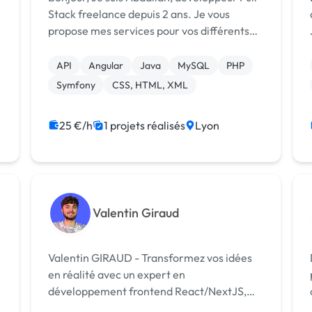
Stack freelance depuis 2 ans. Je vous
propose mes services pour vos différents
s
projets digitaux frontend et backend : 🌐
Site et application web : site vitrine, e-
API
Angular
Java
MySQL
PHP
commerce, blog 📱 Application mobile/...
Symfony
CSS, HTML, XML
25 €/h
1 projets réalisés
Lyon
Valentin Giraud
Valentin GIRAUD - Transformez vos idées
en réalité avec un expert en
développement frontend React/NextJS,
diplômé d'Epitech. 🚀 Passionné d'aider les