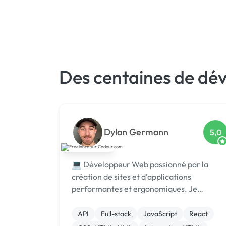
Des centaines de dé
Dylan Germann
5,0
💻 Développeur Web passionné par la
création de sites et d’applications
performantes et ergonomiques. Je
maîtrise les technologies HTML, CSS,
JavaScript, PHP et frameworks modernes
API
Full-stack
JavaScript
React
pour transformer vo