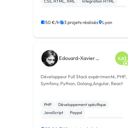
CSS, HTML, XML
Integration HTML
Back-end
Base de données
Front-end
Laravel
50 €/h
3 projets réalisés
Lyon
Edouard-Xavier
4,63
Touraille
Développeur Full Stack expérimenté, PHP,
Symfony, Python, Golang,Angular, React
PHP
Développement spécifique
JavaScript
Paypal
Système de paiement
CSS, HTML, XML