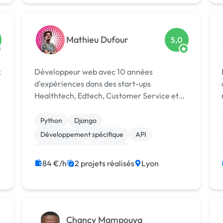
Mathieu Dufour
5,0
Développeur web avec 10 années
d'expériences dans des start-ups
Healthtech, Edtech, Customer Service et
Big DATA/IA. Je suis disponible pour tout
type de projets sur ces différentes
Python
Django
technologies : - Python / Django / Flask -
Développement spécifique
API
PHP / Laravel / Sym...
Agile / Scrum
Back-end
Base de données
Blockchain
84 €/h
2 projets réalisés
Lyon
Front-end
Full-stack
Chancy Mampouya