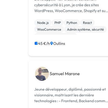
cybersécurité à Lyon, je crée des sites
WordPress, WooCommerce, Shopify et sur
mesure au design soigné, conçois des appli
en PHP et Python, gère infra Docker...
Node.js
PHP
Python
React
WooCommerce
Admin système, sécurité
Création de site internet
Développement spécifique
45 €/h
Oullins
Gestion site web
Web design
Samuel Marone
Jeune développeur, diplômé, passionné et
visionnaire, maitrisant les dernière
technologies : - Frontend, Backend comme
le Node JS, React JS, la création et