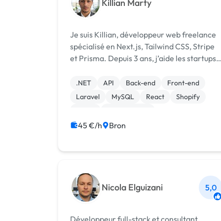
Killian Marty
Je suis Killian, développeur web freelance
spécialisé en Next.js, Tailwind CSS, Stripe
et Prisma. Depuis 3 ans, j’aide les startups
et porteurs de projets à transformer leurs
idées en produits performants, modernes,
.NET
API
Back-end
Front-end
rapides... et beaux. Pour m...
Laravel
MySQL
React
Shopify
Stripe
Landing page
45 €/h
Bron
Nicola Elguizani
5,0
Développeur full-stack et consultant