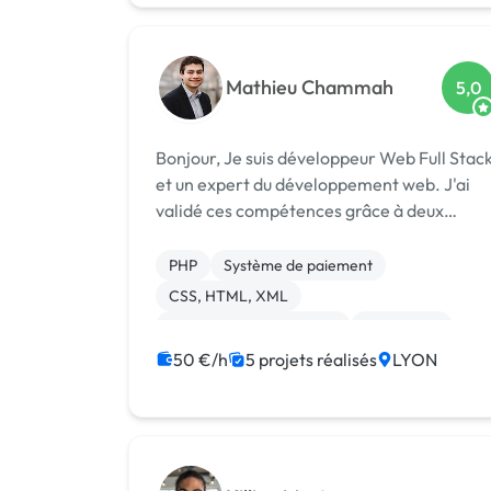
Mathieu Chammah
5,0
Bonjour, Je suis développeur Web Full Stack
et un expert du développement web. J'ai
validé ces compétences grâce à deux
master (IT/Ingénieur logiciel). J'exerce en
Freelance depuis 7 années et j'ai réalisé
PHP
Système de paiement
plus d'une cinquantaine de projets...
CSS, HTML, XML
Création de site internet
WordPress
API
Android
Application mobile
50 €/h
5 projets réalisés
LYON
Back-end
Blockchain