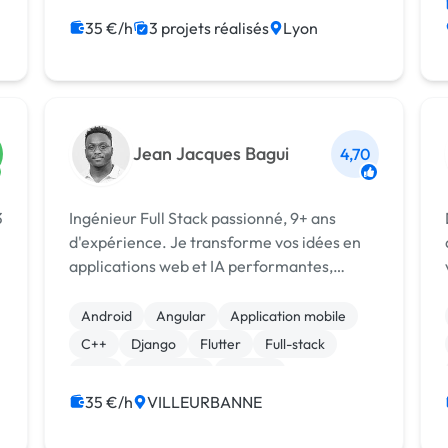
Audio, Video, Multimedia
35 €/h
3 projets réalisés
Lyon
Jean Jacques Bagui
4,70
3
Ingénieur Full Stack passionné, 9+ ans
d'expérience. Je transforme vos idées en
applications web et IA performantes,
évolutives et prêtes pour la production. De
l'architecture au déploiement.
Android
Angular
Application mobile
C++
Django
Flutter
Full-stack
Java
JavaScript
Node.js
35 €/h
VILLEURBANNE