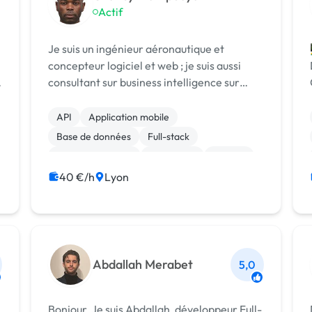
Actif
Je suis un ingénieur aéronautique et
concepteur logiciel et web ; je suis aussi
consultant sur business intelligence sur
l'analyse du big data . Je suis développeur
full stack. Je dispose une expérience ce
API
Application mobile
domaine et je suis prêt à mettre mes com...
Base de données
Full-stack
Gestion de projet
JavaScript
Laravel
MySQL
PHP
R
40 €/h
Lyon
Abdallah Merabet
5,0
Bonjour, Je suis Abdallah, développeur Full-