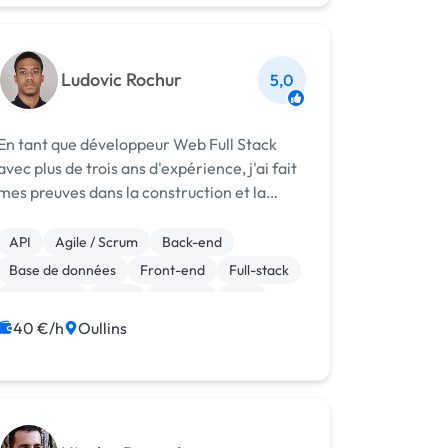
Ludovic Rochur
5,0
En tant que développeur Web Full Stack
avec plus de trois ans d'expérience, j'ai fait
mes preuves dans la construction et la
maintenance de sites et d'applications Web
de haute qualité. Je suis compétent à la fois
API
Agile / Scrum
Back-end
dans le développement back-end et...
Base de données
Front-end
Full-stack
JavaScript
Linux
Node.js
PHP
40 €/h
Oullins