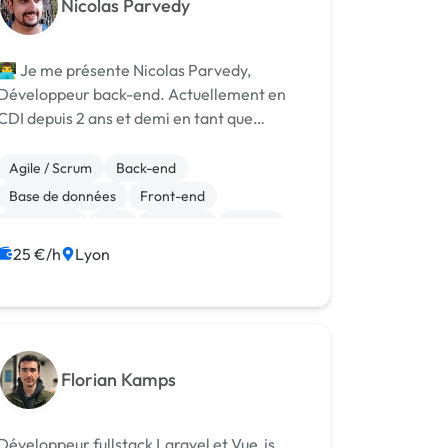
Nicolas Parvedy
👨‍💻 Je me présente Nicolas Parvedy,
Développeur back-end. Actuellement en
CDI depuis 2 ans et demi en tant que
développeur Web Symfony PHP. Je suis à la
recherche de projets de tout envergure
Agile / Scrum
Back-end
dont je pourrais travailler principalement le
Base de données
Front-end
soi...
JavaScript
PHP
Symfony
jQuery
CSS, HTML, XML
25 €/h
Lyon
Création de site internet
Florian Kamps
Développeur fullstack Laravel et Vue.js