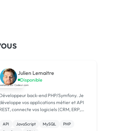
vous
Julien Lemaitre
Disponible
Développeur back-end PHP/Symfony. Je
développe vos applications métier et API
REST, connecte vos logiciels (CRM, ERP,
SaaS) et automatise vos process avec n8n
et l'IA.
API
JavaScript
MySQL
PHP