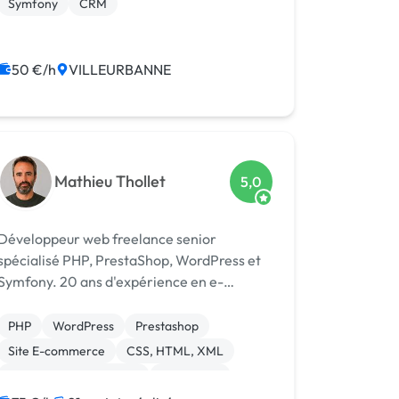
Symfony
CRM
50 €/h
VILLEURBANNE
Mathieu Thollet
5,0
Développeur web freelance senior
spécialisé PHP, PrestaShop, WordPress et
ymfony. 20 ans d'expérience en e-
commerce, maintenance, développement
et optimisation.
PHP
WordPress
Prestashop
Site E-commerce
CSS, HTML, XML
Modules et composants
JavaScript