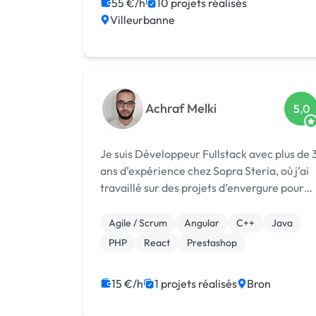
Installation de Script
Angular
Docker
55 €/h
10 projets réalisés
Villeurbanne
Node.js
Achraf Melki
5,0
Je suis Développeur Fullstack avec plus de 
ans d’expérience chez Sopra Steria, où j’ai
travaillé sur des projets d’envergure pour
des institutions publiques telles que la
CNAM, la Ville de Lyon ...
Agile / Scrum
Angular
C++
Java
PHP
React
Prestashop
15 €/h
1 projets réalisés
Bron