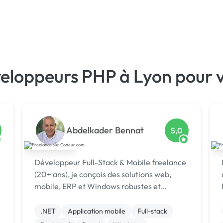
veloppeurs PHP à Lyon pour 
Abdelkader Bennat
5,0
Développeur Full-Stack & Mobile freelance
(20+ ans), je conçois des solutions web,
mobile, ERP et Windows robustes et
évolutives, du MVP à l’ERP sur mesure,
orientées performance et métier.
.NET
Application mobile
Full-stack