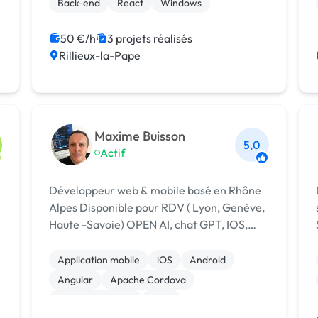
Back-end
React
Windows
50 €/h
3 projets réalisés
Rillieux-la-Pape
Maxime Buisson
5,0
Actif
Développeur web & mobile basé en Rhône
Alpes Disponible pour RDV ( Lyon, Genève,
Haute -Savoie) OPEN AI, chat GPT, IOS,
S
ANDROID
Application mobile
iOS
Android
Angular
Apache Cordova
Base de données
Ionic