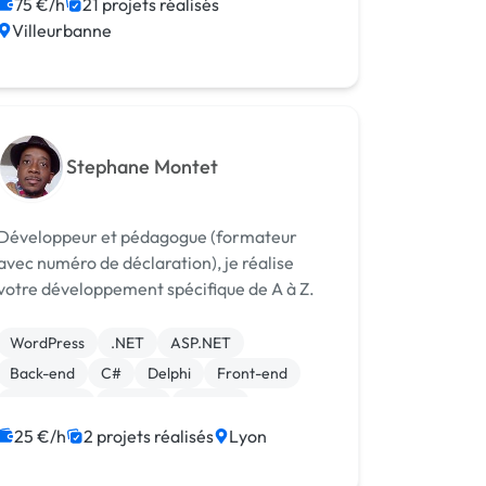
WooCommerce
Drupal
75 €/h
21 projets réalisés
Villeurbanne
Développement spécifique
Stephane Montet
Développeur et pédagogue (formateur
avec numéro de déclaration), je réalise
votre développement spécifique de A à Z.
WordPress
.NET
ASP.NET
Back-end
C#
Delphi
Front-end
JavaScript
MySQL
Node.js
25 €/h
2 projets réalisés
Lyon