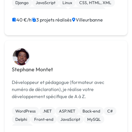
architectures s...
Django
JavaScript
Linux
CSS, HTML, XML
Développement spécifique
Analyse big data
40 €/h
3 projets réalisés
Villeurbanne
Stephane Montet
Développeur et pédagogue (formateur avec
numéro de déclaration), je réalise votre
développement spécifique de A à Z.
WordPress
.NET
ASP.NET
Back-end
C#
Delphi
Front-end
JavaScript
MySQL
Node.js