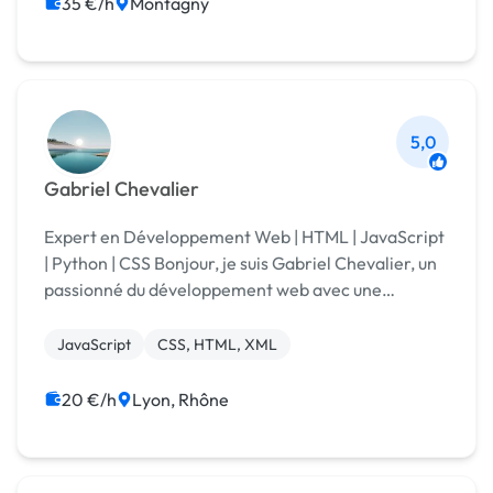
Webflow
Big Data
35 €/h
Montagny
5,0
Gabriel Chevalier
Expert en Développement Web | HTML | JavaScript
| Python | CSS Bonjour, je suis Gabriel Chevalier, un
passionné du développement web avec une
expertise approfondie dans les technologies clés du
domaine. Avec 3 années d'expérience, j'ai travai...
JavaScript
CSS, HTML, XML
20 €/h
Lyon, Rhône