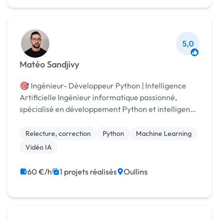
5,0
Matéo Sandjivy
🎯 Ingénieur- Développeur Python | Intelligence
Artificielle Ingénieur informatique passionné,
spécialisé en développement Python et intelligence
artificielle, je vous accompagne dans vos projets
data, machine learning et automatisation sur
Relecture, correction
Python
Machine Learning
mesu...
Vidéo IA
60 €/h
1 projets réalisés
Oullins