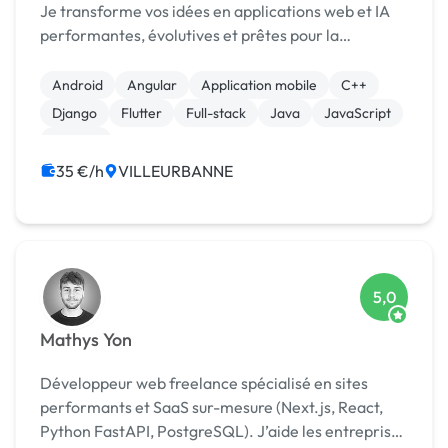
Je transforme vos idées en applications web et IA
performantes, évolutives et prêtes pour la
production. De l'architecture au déploiement.
Android
Angular
Application mobile
C++
Django
Flutter
Full-stack
Java
JavaScript
Node.js
35 €/h
VILLEURBANNE
5,0
Mathys Yon
Développeur web freelance spécialisé en sites
performants et SaaS sur-mesure (Next.js, React,
Python FastAPI, PostgreSQL). J’aide les entreprises