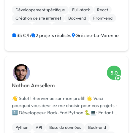
à gagner en visibilité, efficacité et conversion grâce
Développement spécifique
Full-stack
React
Création de site internet
Back-end
Front-end
Python
Vue.JS
Site E-commerce
Migration ou refonte de site
35 €/h
2 projets réalisés
Grézieu-La-Varenne
5,0
Nathan Amsellem
👋 Salut ! Bienvenue sur mon profil! 🌟 Voici
pourquoi vous devriez me choisir pour vos projets :
1️⃣ Développeur Back-End Python 🐍💻: En tant
qu'expert Python, je me spécialise dans le
développement back-end. Je peux créer des
Python
API
Base de données
Back-end