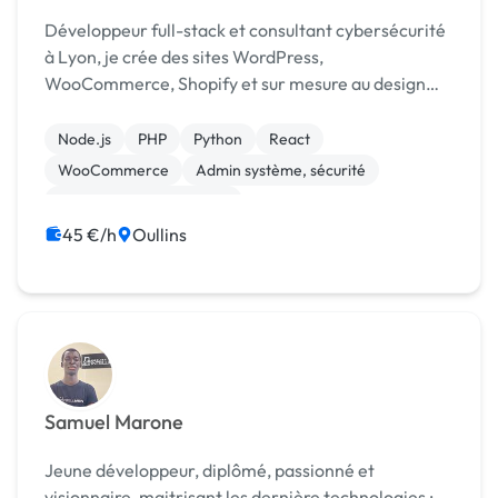
Développeur full-stack et consultant cybersécurité
à Lyon, je crée des sites WordPress,
WooCommerce, Shopify et sur mesure au design
soigné, conçois des applis en PHP et Python, gère
infra Docker...
Node.js
PHP
Python
React
WooCommerce
Admin système, sécurité
Création de site internet
Développement spécifique
Gestion site web
45 €/h
Oullins
Web design
Samuel Marone
Jeune développeur, diplômé, passionné et
visionnaire, maitrisant les dernière technologies : -