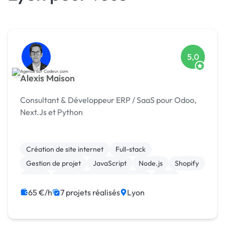
5,0
Alexis Maison
Consultant & Développeur ERP / SaaS pour Odoo,
Next.Js et Python
Création de site internet
Full-stack
Gestion de projet
JavaScript
Node.js
Shopify
Stripe
Migration ou refonte de site
SaaS
Site clé en main
65 €/h
7 projets réalisés
Lyon