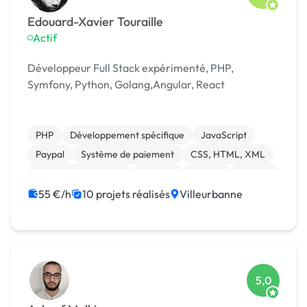
Edouard-Xavier Touraille
Actif
Développeur Full Stack expérimenté, PHP,
Symfony, Python, Golang,Angular, React
PHP
Développement spécifique
JavaScript
Paypal
Système de paiement
CSS, HTML, XML
Installation de Script
Angular
Docker
Node.js
55 €/h
10 projets réalisés
Villeurbanne
5,0