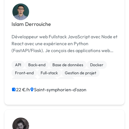
Islam Derrouiche
Développeur web Fullstack JavaScript avec Node et
React avec une expérience en Python
(FastAPI/Flask). Je conçois des applications web
modernes, performantes et maintenables, du front
au back.
API
Back-end
Base de données
Docker
Front-end
Full-stack
Gestion de projet
JavaScript
Python
React
22 €/h
Saint-symphorien-d'ozon