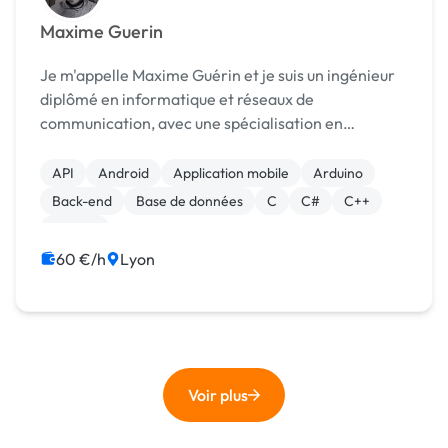
Maxime Guerin
Je m'appelle Maxime Guérin et je suis un ingénieur
diplômé en informatique et réseaux de
communication, avec une spécialisation en
informatique embarquée. J'ai obtenu mon diplôme
de l'école CPE Lyon en juin 2020. En tant
API
Android
Application mobile
Arduino
qu'ingénieur développeu...
Back-end
Base de données
C
C#
C++
Docker
60 €/h
Lyon
Voir plus