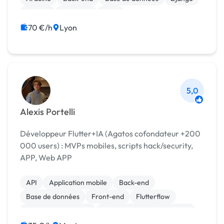
Docker
Full-stack
Ionic
70 €/h
Lyon
5,0
Alexis Portelli
Développeur Flutter+IA (Agatos cofondateur +200
000 users) : MVPs mobiles, scripts hack/security,
APP, Web APP
API
Application mobile
Back-end
Base de données
Front-end
Flutterflow
Installation de Script
Migration ou refonte de site