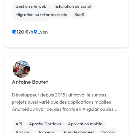
l’intelligence artificielle. J’accompagne les
Gestion site web
Installation de Script
entreprises, indé...
Migration ou refonte de site
SaaS
Site clé en main
120 €/h
Lyon
Antoine Boutet
Développeur depuis 2015 j'ai travaillé sur des
projets aussi varié que des applications mobiles
Android ou hybride, des fronts en Angular ou des
bases de données MySQL. Aujourd'hui je recherche
plutôt des projets data, je suis fan du langage
API
Apache Cordova
Application mobile
pytho...
Arduino
Back-end
Base de données
Django