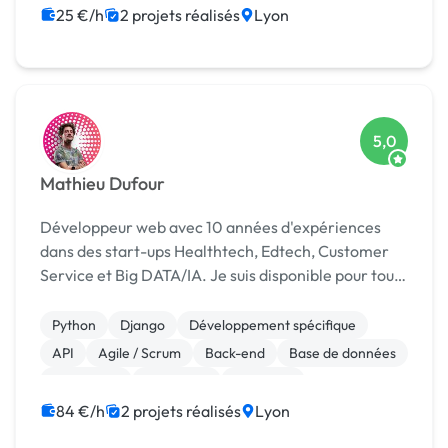
25 €/h
2 projets réalisés
Lyon
5,0
Mathieu Dufour
Développeur web avec 10 années d'expériences
dans des start-ups Healthtech, Edtech, Customer
Service et Big DATA/IA. Je suis disponible pour tout
type de projets sur ces différentes technologies : -
Python / Django / Flask - PHP / Laravel / Sym...
Python
Django
Développement spécifique
API
Agile / Scrum
Back-end
Base de données
Blockchain
Front-end
Full-stack
84 €/h
2 projets réalisés
Lyon