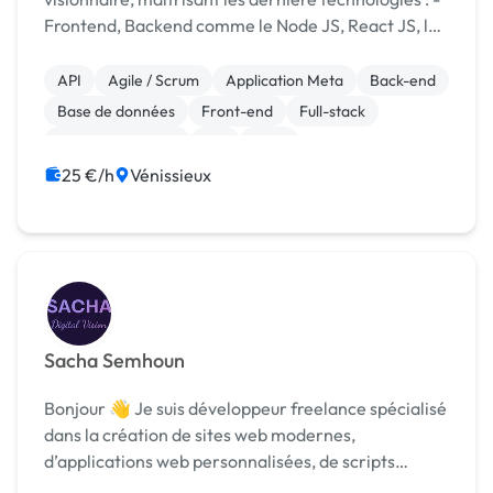
Frontend, Backend comme le Node JS, React JS, la
création et utilisation d'API, du PHP seule ou avec
Symfony, du Java avec Hibernate, Maven, du
API
Agile / Scrum
Application Meta
Back-end
python...
Base de données
Front-end
Full-stack
Gestion de projet
IoT
Java
25 €/h
Vénissieux
Sacha Semhoun
Bonjour 👋 Je suis développeur freelance spécialisé
dans la création de sites web modernes,
d’applications web personnalisées, de scripts
automatisés et de solutions intégrant de