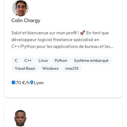
Colin Chargy
Salut et bienvenue sur mon profil ! 🚀 En tant que
développeur logiciel freelance spécialisé en
C++/Python pour les applications de bureau et les
systèmes embarqués, je suis là pour rendre vos
projets technologiques aussi excitants que possible !
C
C++
Linux
Python
Système embarqué
💻...
Visual Basic
Windows
macOS
70 €/h
Lyon