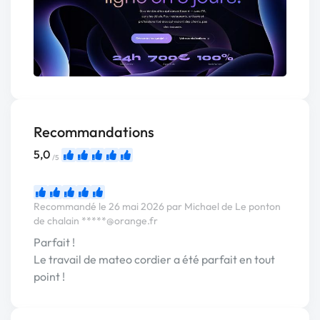
Recommandations
5,0
/5
Recommandé le 26 mai 2026 par Michael de Le ponton
de chalain
*****@orange.fr
Parfait !
Le travail de mateo cordier a été parfait en tout
point !