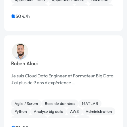
Base de données
Blockchain
C++
Front-end
50 €/h
Rabeh Aloui
Je suis Cloud Data Engineer et Formateur Big Data
J'ai plus de 9 ans d'expérience …
Agile / Scrum
Base de données
MATLAB
Python
Analyse big data
AWS
Administration
Cloud computing
Data mining
ETL