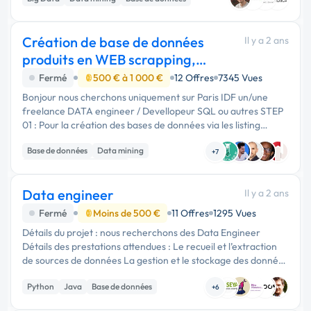
GCP …
Création de base de données
Il y a 2 ans
produits en WEB scrapping,
pour outils SQL
Fermé
500 € à 1 000 €
12 Offres
7345 Vues
Bonjour nous cherchons uniquement sur Paris IDF un/une
freelance DATA engineer / Devellopeur SQL ou autres STEP
01 : Pour la création des bases de données via les listing
produits des site s internet de nos fournisseurs. pour avoir un
Base de données
Data mining
google …
+7
Développement spécifique
Data engineer
Il y a 2 ans
Fermé
Moins de 500 €
11 Offres
1295 Vues
Détails du projet : nous recherchons des Data Engineer
Détails des prestations attendues : Le recueil et l’extraction
de sources de données La gestion et le stockage des données
grâce à la mise en place de solutions L’analyse des …
Python
Java
Base de données
+6