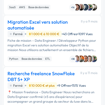
Metabase est relié à des db PostgreSQL elles mêmes reliées
F
SaaS
AWS
Base de données
à la db de pro...
+16
Migration Excel vers solution
Il y a 9 mois
automatisée
Fermé
1 000 € à 10 000 €
43 Offres
1091 Vues
Fiche de mission – Data Engineer / Développeur Python pour
migration Excel vers solution automatisée Objectif de la
mission Nous utilisons actuellement un ensemble de fichiers
Excel comportant plusieurs onglets, formules croisées et …
Python
Base de données
ETL
+38
Recherche freelance SnowFlake
Il y a 11 mois
DBT 5+ XP
Fermé
10 000 € et plus
9 Offres
1515 Vues
📍 Mission freelance – Data Engineer Nous recherchons un
Data Engineer confirmé (≥5 ans d’expérience) pour
accompagner un grand groupe du secteur du luxe dans la