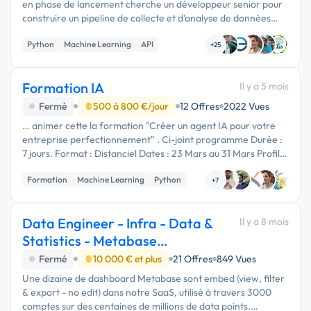
en phase de lancement cherche un développeur senior pour
construire un pipeline de collecte et d'analyse de données
multi-sources avec scoring automatisé. **Compétences
Python
Machine Learning
API
recherchées** - …
+25
Formation IA
Il y a 5 mois
Fermé
500 à 800 €/jour
12 Offres
2022 Vues
… animer cette la formation "Créer un agent IA pour votre
entreprise perfectionnement" . Ci-joint programme Durée :
7 jours. Format : Distanciel Dates : 23 Mars au 31 Mars Profil.
Data engineer , de bonnes bases de développement Python,
Formation
Machine Learning
Python
…
+7
Data Engineer - Infra - Data &
Il y a 8 mois
Statistics - Metabase
PostgreSQL & AWS
Fermé
10 000 € et plus
21 Offres
849 Vues
Une dizaine de dashboard Metabase sont embed (view, filter
& export - no edit) dans notre SaaS, utilisé à travers 3000
comptes sur des centaines de millions de data points.