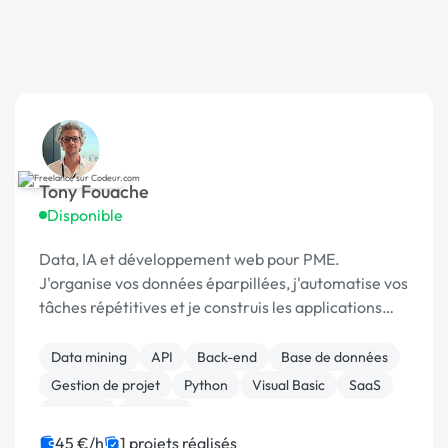
Tony Fouache
Disponible
Data, IA et développement web pour PME.
J'organise vos données éparpillées, j'automatise vos
tâches répétitives et je construis les applications
sur-mesure qui font tourner votre activité.
Data mining
API
Back-end
Base de données
Gestion de projet
Python
Visual Basic
SaaS
Big Data
Chatbot
45 €/h
1 projets réalisés