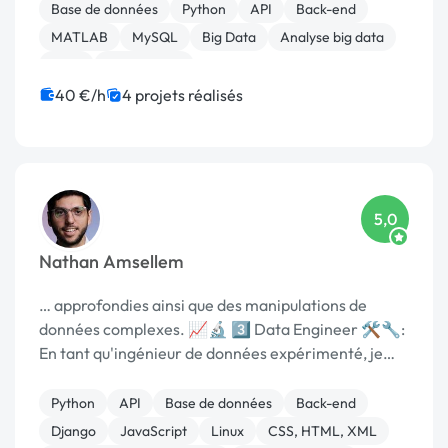
Base de données
Python
API
Back-end
MATLAB
MySQL
Big Data
Analyse big data
AWS
Data mining
40 €/h
4 projets réalisés
5,0
Nathan Amsellem
… approfondies ainsi que des manipulations de
données complexes. 📈🔬 3️⃣ Data Engineer 🛠️🔧:
En tant qu'ingénieur de données expérimenté, je
suis spécialisé …
Python
API
Base de données
Back-end
Django
JavaScript
Linux
CSS, HTML, XML