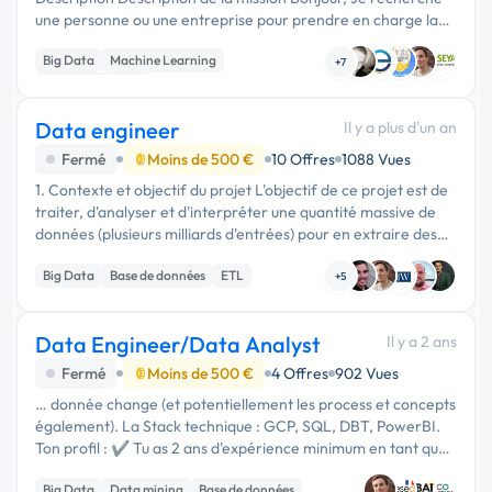
une personne ou une entreprise pour prendre en charge la
partie opérationnelle et technique d’un projet stratégique.
Big Data
Machine Learning
Contexte et objec...
+7
Site E-commerce
Data engineer
Il y a plus d'un an
Fermé
Moins de 500 €
10 Offres
1088 Vues
1. Contexte et objectif du projet L'objectif de ce projet est de
traiter, d'analyser et d'interpréter une quantité massive de
données (plusieurs milliards d'entrées) pour en extraire des
informations significatives. Le prestataire sera responsable...
Big Data
Base de données
ETL
+5
Data Engineer/Data Analyst
Il y a 2 ans
Fermé
Moins de 500 €
4 Offres
902 Vues
… donnée change (et potentiellement les process et concepts
également). La Stack technique : GCP, SQL, DBT, PowerBI.
Ton profil : ✔️ Tu as 2 ans d'expérience minimum en tant que
Data Engineer ✔️ Tu as 2 ans d'expérience minimum avec
Big Data
Data mining
Base de données