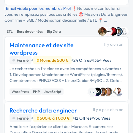
[Email visible pour les membres Pro]
❗️Ne pas me contacter si
vous ne remplissez pas tous ces critères 🎯 Mission : Data Engineer
Confirmé – SQL / Modélisation décisionnelle / ETL 📍 …
ETL
Base de données
Big Data
Maintenance et dev site
Il y a un an
wordpress
Fermé
Moins de 500 €
24 Offres
1364 Vues
Je recherche un freelance avec les compétences suivantes :
1. Développement/maintenance WordPress (plugins/themes).
Compétences : PHP/JS/CSS + Linux/Debian/MySQL 2. Data
engineer , compétence PostgreSQL +
WordPress
PHP
JavaScript
développement/maintenance de flux ETL …
+19
Recherche data engineer
Il y a plus d'un an
Fermé
500 € à 1 000 €
12 Offres
956 Vues
Améliorer l'expérience client des Marques E-commerce
Description Description de la mission Bonjour, Je recherche