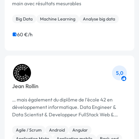
main avec résultats mesurables
Big Data
Machine Learning
Analyse big data
60 €/h
5,0
Jean Rollin
… mais également du diplôme de l’école 42 en
développement informatique. Data Engineer &
Data Scientist & Developpeur FullStack Web &
Application Nous …
Agile / Scrum
Android
Angular
Application Meta
Application mobile
Back-end