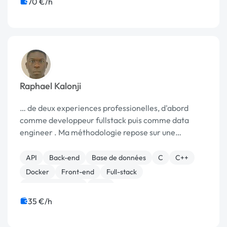
70 €/h
Raphael Kalonji
… de deux experiences professionelles, d'abord
comme developpeur fullstack puis comme data
engineer . Ma méthodologie repose sur une
approche collaborative et axée …
API
Back-end
Base de données
C
C++
Docker
Front-end
Full-stack
Gestion de projet
Java
35 €/h