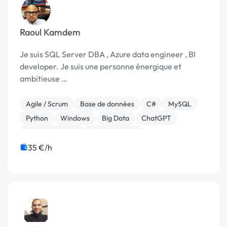
Raoul Kamdem
Je suis SQL Server DBA , Azure data engineer , BI
developer. Je suis une personne énergique et
ambitieuse …
Agile / Scrum
Base de données
C#
MySQL
Python
Windows
Big Data
ChatGPT
Analyse big data
Administration
35 €/h