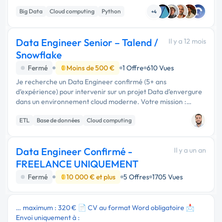
mise en place et l’optimisation de ses plateformes data.
Big Data
Cloud computing
Python
Contexte …
+4
Data Engineer Senior – Talend /
Il y a 12 mois
Snowflake
Fermé
Moins de 500 €
1 Offre
610 Vues
Je recherche un Data Engineer confirmé (5+ ans
d’expérience) pour intervenir sur un projet Data d’envergure
dans un environnement cloud moderne. Votre mission :
Concevoir, développer et fiabiliser les flux d’ingestion et de
ETL
Base de données
Cloud computing
transformation de …
Data Engineer Confirmé -
Il y a un an
FREELANCE UNIQUEMENT
Fermé
10 000 € et plus
5 Offres
1705 Vues
… maximum : 320 € 📄 CV au format Word obligatoire 📩
Envoi uniquement à :