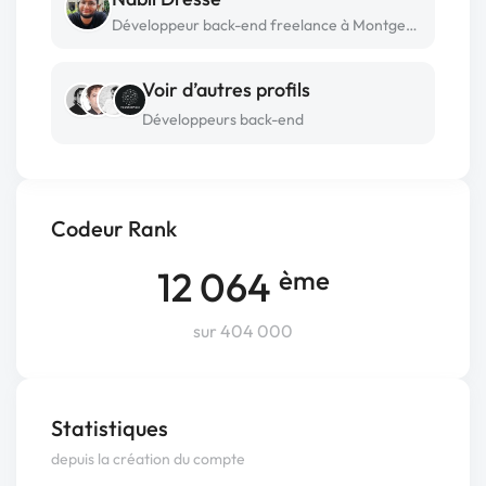
Développeur back-end freelance à Montgermont
Voir d’autres profils
Développeurs back-end
Codeur Rank
12 064
ème
sur 404 000
Statistiques
depuis la création du compte