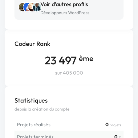
Voir d’autres profils
Développeurs WordPress
Codeur Rank
23 497
ème
sur 405 000
Statistiques
depuis la création du compte
Projets réalisés
0
projets
Projets terminés
0
%