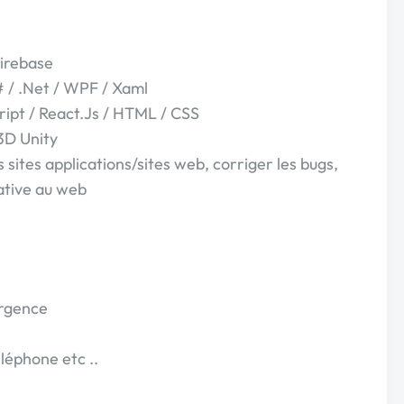
irebase
 / .Net / WPF / Xaml
ipt / React.Js / HTML / CSS
3D Unity
sites applications/sites web, corriger les bugs,
ative au web
urgence
léphone etc ..