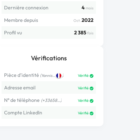
Dernière connexion
4
mois
Membre depuis
2022
Oct.
Profil vu
2 385
fois
Vérifications
Pièce d’identité
(
)
Yannis…
Vérifié
Adresse email
Vérifié
N° de téléphone
(+33658…)
Vérifié
Compte LinkedIn
Vérifié