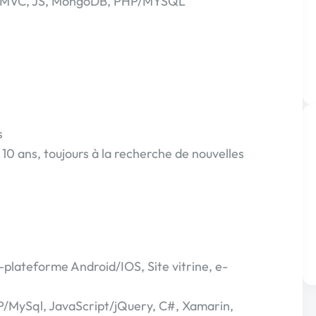
in/MVC, JS, MongoDB, PHP/MYSQL
s
10 ans, toujours à la recherche de nouvelles
s-plateforme Android/IOS, Site vitrine, e-
MySql, JavaScript/jQuery, C#, Xamarin,