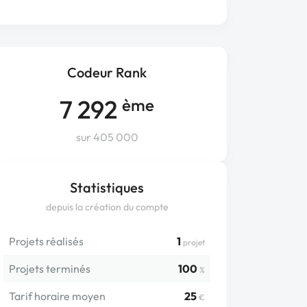
Codeur Rank
7 292
ème
sur 405 000
Statistiques
depuis la création du compte
Projets réalisés
1
projet
Projets terminés
100
%
Tarif horaire moyen
25
€