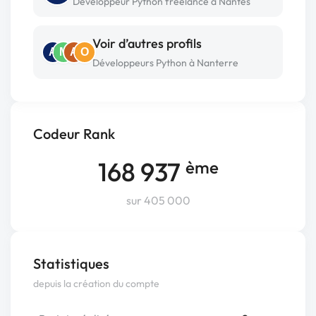
Développeur Python freelance à Nantes
Voir d’autres profils
A
M
A
O
Développeurs Python à Nanterre
Codeur Rank
168 937
ème
sur 405 000
Statistiques
depuis la création du compte