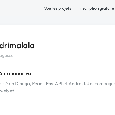
Voir les projets
Inscription gratuite
drimalala
agascar
 Antananarivo
alisé en Django, React, FastAPI et Android. J’accompag
s web et…