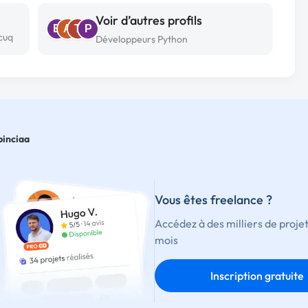
Voir d’autres profils
B
A
T
P
cuq
Développeurs Python
binciaa
Vous êtes freelance ?
Accédez à des milliers de proje
mois
Inscription gratuite