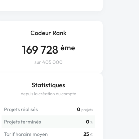
Codeur Rank
169 728
ème
sur 405 000
Statistiques
depuis la création du compte
Projets réalisés
0
projets
Projets terminés
0
%
Tarif horaire moyen
25
€