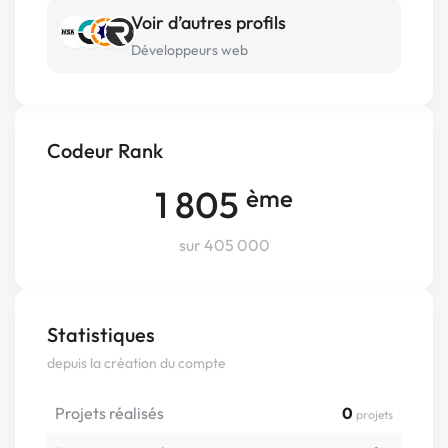
Voir d’autres profils
Développeurs web
Codeur Rank
1 805
ème
sur 405 000
Statistiques
depuis la création du compte
Projets réalisés
0
projets