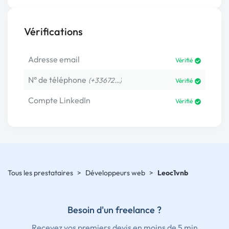
Vérifications
Adresse email
Vérifié
N° de téléphone
(+33672…)
Vérifié
Compte LinkedIn
Vérifié
Tous les prestataires
>
Développeurs web
>
Leoc1vnb
Besoin d'un freelance ?
Recevez vos premiers devis en moins de 5 min