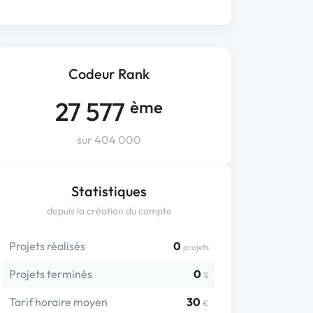
Codeur Rank
27 577
ème
sur 404 000
Statistiques
depuis la création du compte
Projets réalisés
0
projets
Projets terminés
0
%
Tarif horaire moyen
30
€