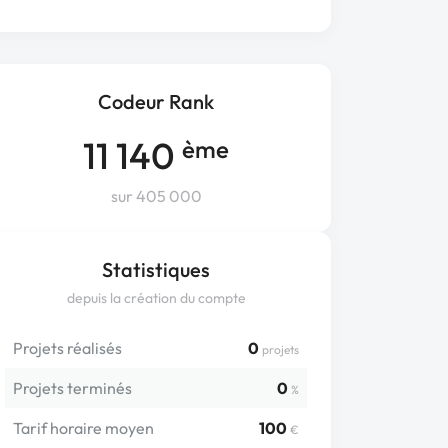
Codeur Rank
11 140
ème
sur 405 000
Statistiques
depuis la création du compte
Projets réalisés
0
projets
Projets terminés
0
%
Tarif horaire moyen
100
€