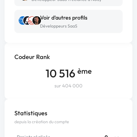
Voir d’autres profils
Développeurs SaaS
Codeur Rank
10 516
ème
sur 404 000
Statistiques
depuis la création du compte
Projets réalisés
0