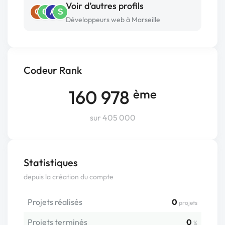
Voir d’autres profils
O
C
A
S
Développeurs web à Marseille
Codeur Rank
160 978
ème
sur 405 000
Statistiques
depuis la création du compte
Projets réalisés
0
projets
Projets terminés
0
%