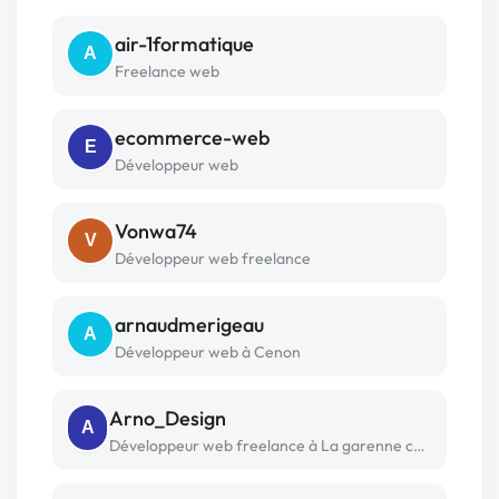
air-1formatique
A
Freelance web
ecommerce-web
E
Développeur web
Vonwa74
V
Développeur web freelance
arnaudmerigeau
A
Développeur web à Cenon
Arno_Design
A
Développeur web freelance à La garenne colombes