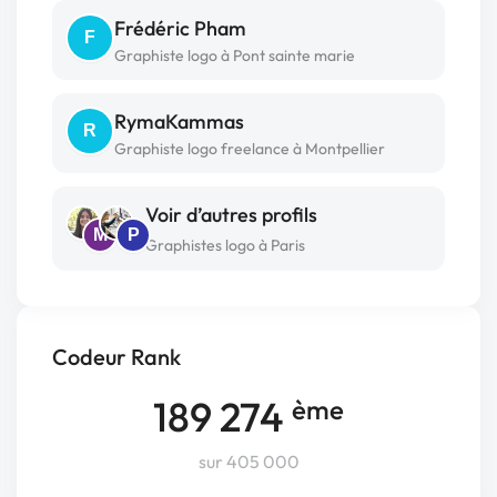
Frédéric Pham
F
Graphiste logo à Pont sainte marie
RymaKammas
R
Graphiste logo freelance à Montpellier
Voir d’autres profils
M
P
Graphistes logo à Paris
Codeur Rank
189 274
ème
sur 405 000