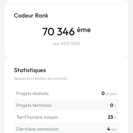
Codeur Rank
70 346
ème
sur 405 000
Statistiques
depuis la création du compte
Projets réalisés
0
projets
Projets terminés
0
%
Tarif horaire moyen
23
€
Dernière connexion
4
ans