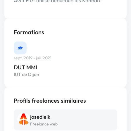
AGILE et utilise beaucoup les Kanban.
Formations
sept. 2019 - juil. 2021
DUT MMI
IUT de Dijon
Profils freelances similaires
josedieik
Freelance web