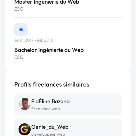
Master Ingénierie du Web
ESGI
sept. 2017 - juil. 2018
Bachelor Ingénierie du Web
ESGI
Profils freelances similaires
FidÉline Bazana
Freelance web
Genie_du_Web
Développeur web