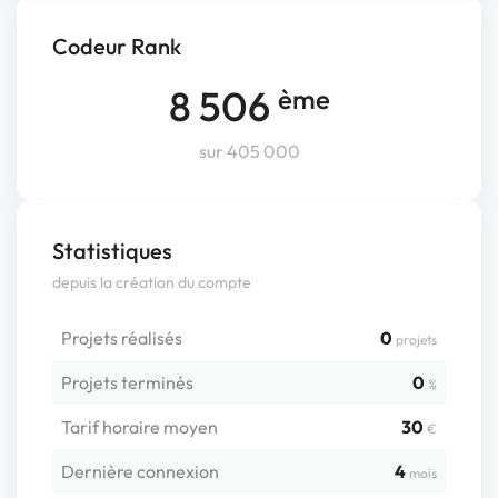
Codeur Rank
8 506
ème
sur 405 000
Statistiques
depuis la création du compte
Projets réalisés
0
projets
Projets terminés
0
%
Tarif horaire moyen
30
€
Dernière connexion
4
mois