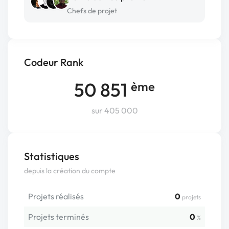
Chefs de projet
Codeur Rank
50 851
ème
sur 405 000
Statistiques
depuis la création du compte
Projets réalisés
0
projets
Projets terminés
0
%