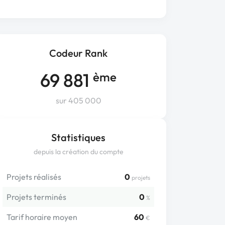
Codeur Rank
69 881
ème
sur 405 000
Statistiques
depuis la création du compte
Projets réalisés
0
projets
Projets terminés
0
%
Tarif horaire moyen
60
€