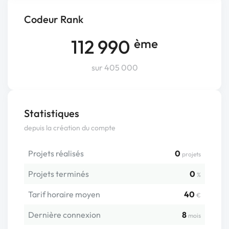
Codeur Rank
112 990
ème
sur 405 000
Statistiques
depuis la création du compte
Projets réalisés
0
projets
Projets terminés
0
%
Tarif horaire moyen
40
€
Dernière connexion
8
mois