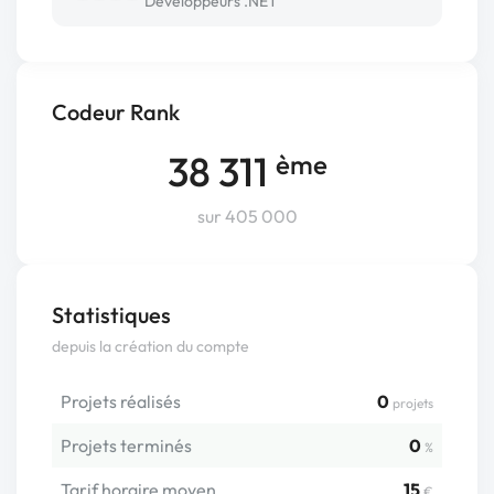
Développeurs .NET
Codeur Rank
38 311
ème
sur 405 000
Statistiques
depuis la création du compte
Projets réalisés
0
projets
Projets terminés
0
%
Tarif horaire moyen
15
€