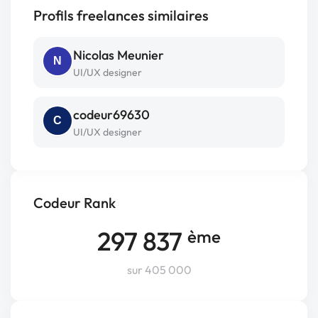
Profils freelances similaires
Nicolas Meunier
N
UI/UX designer
codeur69630
C
UI/UX designer
Codeur Rank
297 837
ème
sur 405 000