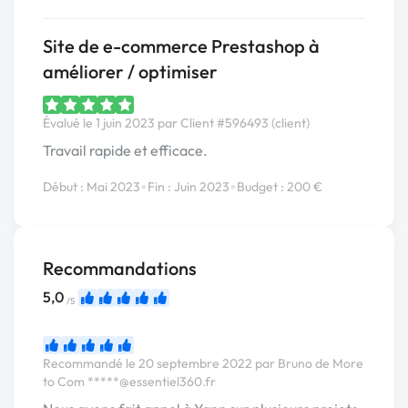
Site de e-commerce Prestashop à
améliorer / optimiser
Évalué le 1 juin 2023 par Client #596493 (client)
Travail rapide et efficace.
•
•
Début : Mai 2023
Fin : Juin 2023
Budget : 200 €
Recommandations
5,0
/5
Recommandé le 20 septembre 2022 par Bruno de More
to Com
*****@essentiel360.fr