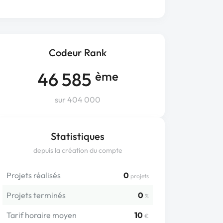
Codeur Rank
46 585
ème
sur 404 000
Statistiques
depuis la création du compte
Projets réalisés
0
projets
Projets terminés
0
%
Tarif horaire moyen
10
€