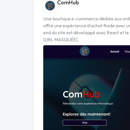
ComHub
Une boutique e-commerce dédiée aux ordin
offre une expérience d'achat fluide avec 
end du site est développé avec React et le b
[URL MASQUÉE].