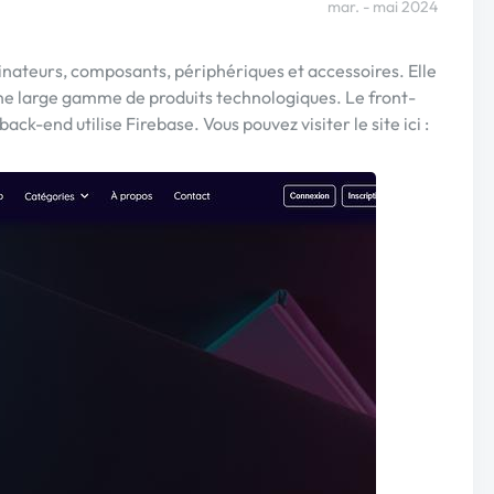
mar. - mai 2024
ateurs, composants, périphériques et accessoires. Elle
une large gamme de produits technologiques. Le front-
ack-end utilise Firebase. Vous pouvez visiter le site ici :