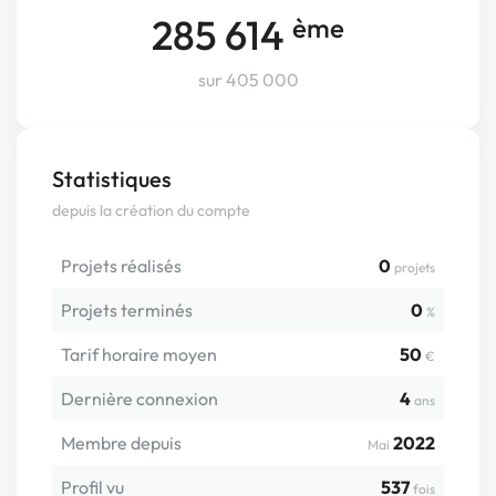
285 614
ème
sur 405 000
Statistiques
depuis la création du compte
Projets réalisés
0
projets
Projets terminés
0
%
Tarif horaire moyen
50
€
Dernière connexion
4
ans
Membre depuis
2022
Mai
Profil vu
537
fois