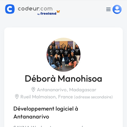
Déborà Manohisoa
Antananarivo, Madagascar
Rueil Malmaison, France
(adresse secondaire)
Développement logiciel à
Antananarivo