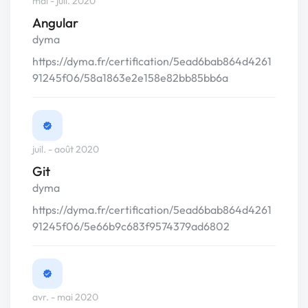
mai - juil. 2020
Angular
dyma
https://dyma.fr/certification/5ead6bab864d4261
91245f06/58a1863e2e158e82bb85bb6a
juil. - août 2020
Git
dyma
https://dyma.fr/certification/5ead6bab864d4261
91245f06/5e66b9c683f9574379ad6802
avr. - mai 2020