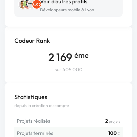
Voir d’autres profils
Développeurs mobile à Lyon
Codeur Rank
2 169
ème
sur 405 000
Statistiques
depuis la création du compte
Projets réalisés
2
projets
Projets terminés
100
%