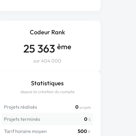
Codeur Rank
25 363
ème
sur 404 000
Statistiques
depuis la création du compte
Projets réalisés
0
projets
Projets terminés
0
%
Tarif horaire moyen
500
€