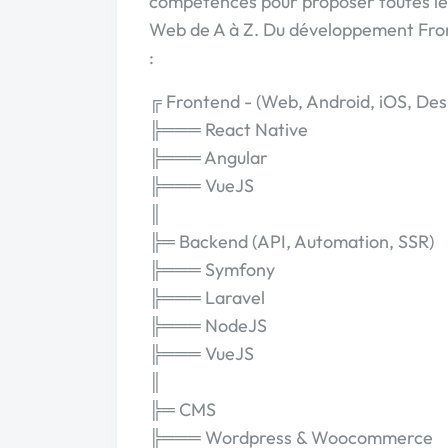
compétences pour proposer toutes les
Web de A à Z. Du développement Fro
:
╔ Frontend - (Web, Android, iOS, Des
╠═══ React Native
╠═══ Angular
╠═══ VueJS
║
╠═ Backend (API, Automation, SSR)
╠═══ Symfony
╠═══ Laravel
╠═══ NodeJS
╠═══ VueJS
║
╠═ CMS
╠═══ Wordpress & Woocommerce