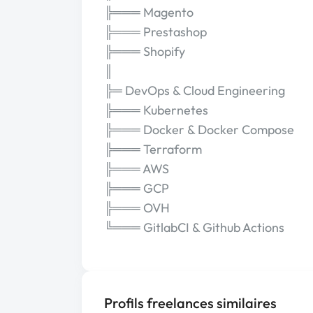
╠═══ Magento
╠═══ Prestashop
╠═══ Shopify
║
╠═ DevOps & Cloud Engineering
╠═══ Kubernetes
╠═══ Docker & Docker Compose
╠═══ Terraform
╠═══ AWS
╠═══ GCP
╠═══ OVH
╚═══ GitlabCI & Github Actions
Profils freelances similaires