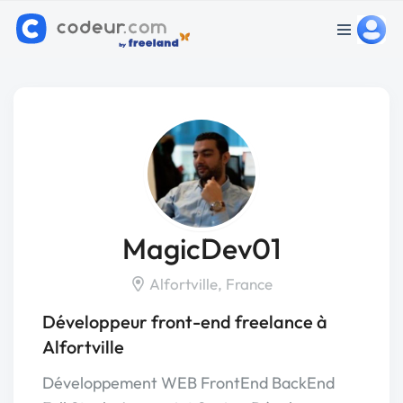
MagicDev01
Alfortville, France
Développeur front-end freelance à
Alfortville
Développement WEB FrontEnd BackEnd