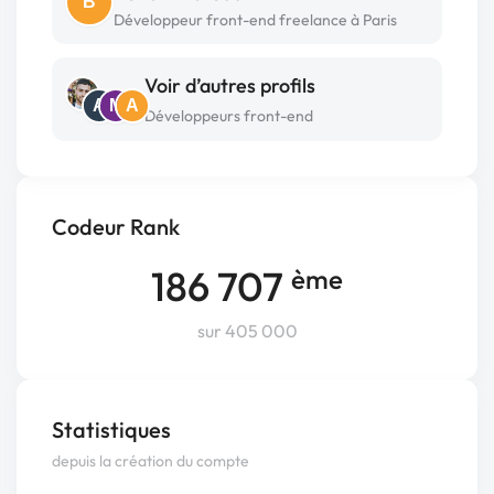
B
Développeur front-end freelance à Paris
Voir d’autres profils
A
M
A
Développeurs front-end
Codeur Rank
186 707
ème
sur 405 000
Statistiques
depuis la création du compte