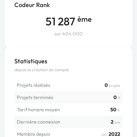
Codeur Rank
51 287
ème
sur 404 000
Statistiques
depuis la création du compte
Projets réalisés
0
projets
Projets terminés
0
%
Tarif horaire moyen
50
€
Dernière connexion
2
ans
Membre depuis
2022
Juil.