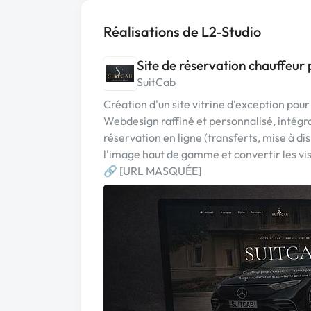
Réalisations de L2-Studio
Site de réservation chauffeur 
SuitCab
Création d'un site vitrine d'exception pour
Webdesign raffiné et personnalisé, intég
réservation en ligne (transferts, mise à disp
l'image haut de gamme et convertir les visi
🔗 [URL MASQUÉE]