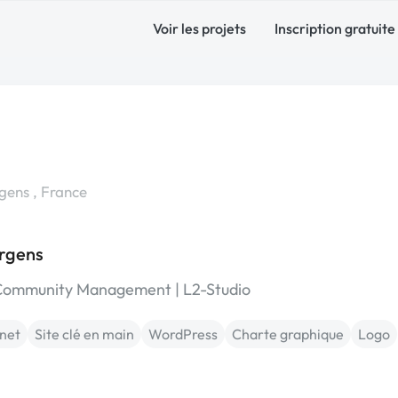
Voir les projets
Inscription gratuite
ens , France
rgens
 Community Management | L2-Studio
rnet
Site clé en main
WordPress
Charte graphique
Logo