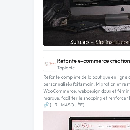
Refonte e-commerce créations
Topiepic
Refonte complète de la boutique en ligne 
personnalisés faits main. Migration et res
WooCommerce, webdesign doux et féminin, 
marque, faciliter le shopping et renforcer 
🔗 [URL MASQUÉE]