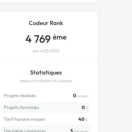
Codeur Rank
4 769
ème
sur 405 000
Statistiques
depuis la création du compte
Projets réalisés
0
projets
Projets terminés
0
%
Tarif horaire moyen
40
€
Dernière connexion
3
semaines